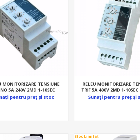
U MONITORIZARE TENSIUNE
RELEU MONITORIZARE TE
NO 5A 240V 2MD 1-10SEC
TRIF 5A 400V 2MD 1-10SEC
GLAJ SUPRA/SUBTENSIUNE
SUPRA/SUBTENSIUN
nați pentru preț şi stoc
Sunați pentru preț şi 
Stoc Limitat