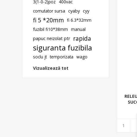
3(1-0-2)poz
400vac
comutator sursa
cyaby
cyy
fi 5 *20mm
fi 6.3*32mm
fuzibil fi10*38mm
manual
rapida
papuc neizolat ptr
siguranta fuzibila
soclu jt
temporizata
wago
Vizualizează tot
RELE
SUC
400/