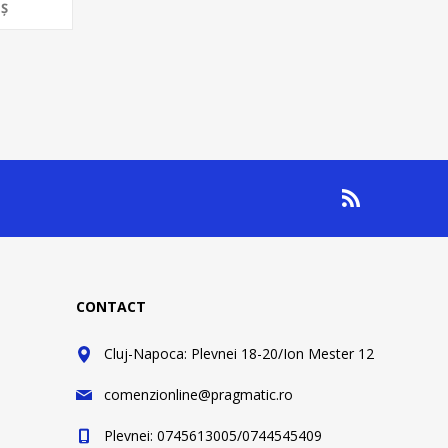
Ş
CONTACT
Cluj-Napoca: Plevnei 18-20/Ion Mester 12
comenzionline@pragmatic.ro
Plevnei: 0745613005/0744545409