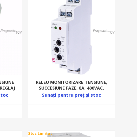
NSIUNE
RELEU MONITORIZARE TENSIUNE,
 REGLAJ
SUCCESIUNE FAZE, 8A, 400VAC,
E
1ND+0NI HRN-54
stoc
Sunați pentru preț şi stoc
Stoc Limitat