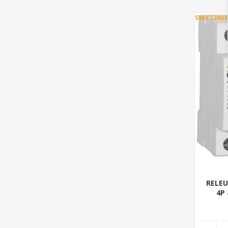
Stoc Limit
RELEU
4P 
RE