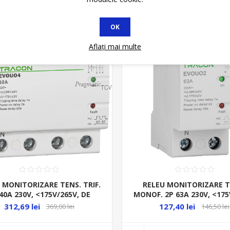
at
Stoc Limitat
OK
Aflați mai multe
 MONITORIZARE TENS. TRIF.
RELEU MONITORIZARE T
40A 230V, <175V/265V, DE
MONOF. 2P 63A 230V, <175
CUPLARE LA CRESTEREA/
RECUPLARE LA CRESTE
312,69 lei
127,40 lei
369,00 lei
146,50 lei
SCADEREA TENSI
SCADEREA TENSIUNI