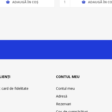
ADAUGĂ ȊN COŞ
ADAUGĂ ȊN CO
LIENȚI
CONTUL MEU
card de fidelitate
Contul meu
Adresă
Rezervari
Coş de cumpărături