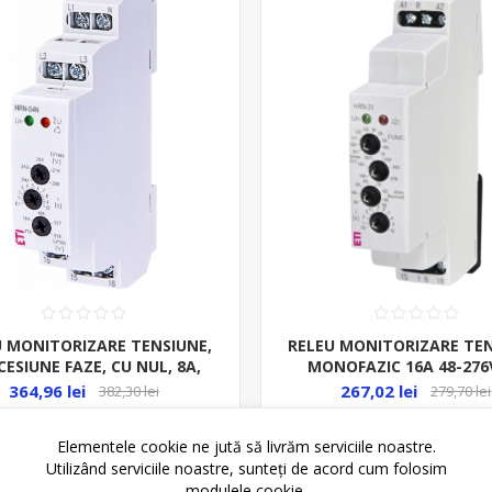
U MONITORIZARE TENSIUNE,
RELEU MONITORIZARE TEN
CESIUNE FAZE, CU NUL, 8A,
MONOFAZIC 16A 48-276
230VAC, 1ND+0NI, HRN-54N,
1ND+0NI HRN-31
364,96 lei
267,02 lei
382,30 lei
279,70 lei
Elementele cookie ne jută să livrăm serviciile noastre.
ADAUGĂ ȊN COŞ
ADAUGĂ ȊN CO
Utilizând serviciile noastre, sunteți de acord cum folosim
modulele cookie.