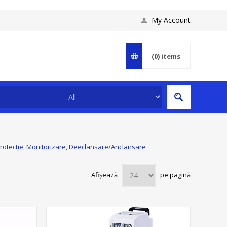
My Account
(0)
items
rotectie, Monitorizare, Deeclansare/Anclansare
Afișează
pe pagină