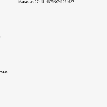
Manastur: 0744514375/0741264627
e
vate.