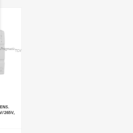
ENS.
V/265V,
REA/
I