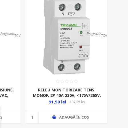
SIUNE,
RELEU MONITORIZARE TENS.
VAC,
MONOF. 2P 40A 230V, <175V/265V,
DE RECUPLARE LA CRESTEREA/
91,50 lei
107,25 lei
SCADEREA TENSIUNii
Ş
ADAUGĂ ȊN COŞ