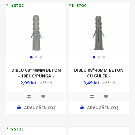
* In STOC
* In STOC
DIBLU 08*40MM BETON
DIBLU 08*40MM BETON
- 10BUC/PUNGA -
CU GULER -
34253/224.43.00/P10
10BUC/PUNGA
2,99 lei
3,49 lei
4,55 lei
4,55 lei
-38120/225.83.00/P10
ADAUGĂ ȊN COŞ
ADAUGĂ ȊN COŞ
* In STOC