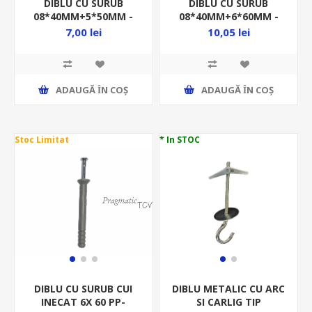
DIBLU CU SURUB
DIBLU CU SURUB
08*40MM+5*50MM -
08*40MM+6*60MM -
10BUC/PUNGA -
10BUC/PUNGA -
7,00 lei
10,05 lei
BETON-
UNIVERSAL-
DBSLZN840550/P10
DUSLZG840660/P10
ADAUGĂ ȊN COŞ
ADAUGĂ ȊN COŞ
Stoc Limitat
* In STOC
DIBLU CU SURUB CUI
DIBLU METALIC CU ARC
INECAT 6X 60 PP-
SI CARLIG TIP