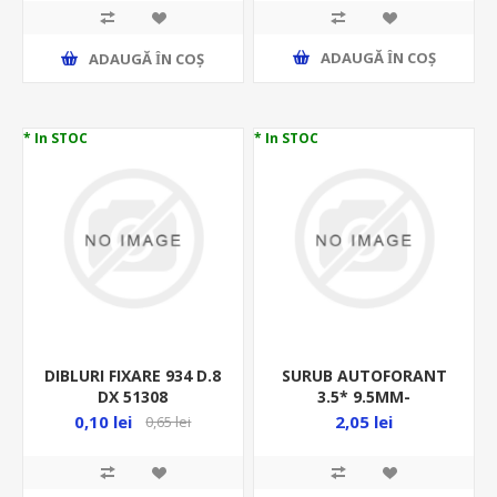
37967/240.23.00/P10
ADAUGĂ ȊN COŞ
ADAUGĂ ȊN COŞ
* In STOC
* In STOC
DIBLURI FIXARE 934 D.8
SURUB AUTOFORANT
DX 51308
3.5* 9.5MM-
10BUC/PUNGA -ZA
0,10 lei
2,05 lei
0,65 lei
DIN7504N CAP(+)
-7504NZA3.5*9.5/P10