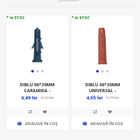
* In STOC
* In STOC
DIBLU 06*30MM
DIBLU 06*30MM
CARAMIDA -
UNIVERSAL -
10BUC/PUNGA -
10BUC/PUNGA -
4,49 lei
4,05 lei
5,10 lei
5,15 lei
D6X30C/P10
QUATRO
ADAUGĂ ȊN COŞ
ADAUGĂ ȊN COŞ