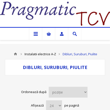
Pragmatic TCV
Instalatii electrice A-Z
Dibluri, Suruburi, Piulite
DIBLURI, SURUBURI, PIULITE
Ordonează după
Afișează
pe pagină