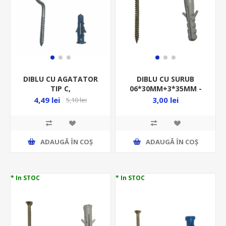
DIBLU CU AGATATOR
DIBLU CU SURUB
TIP C,
06*30MM+3*35MM -
6*30MM+4*60*12MM -
2BUC/PUNGA- BETON-
4,49 lei
3,00 lei
5,10 lei
2BUC/PUNGA -
DBSLZN630335/P2
DCATIPC63046012/P2
ADAUGĂ ȊN COŞ
ADAUGĂ ȊN COŞ
* In STOC
* In STOC