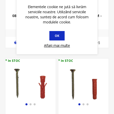
Elementele cookie ne jută să livrăm
DIBLU CU SURUB
DIBLU CU SURUB
serviciile noastre. Utilizând serviciile
08*40MM+4*40MM -
08*40MM+5*45MM -
noastre, sunteți de acord cum folosim
10BUC/PUNGA -
10BUC/PUNGA -
6,10 lei
8,34 lei
9,95 lei
modulele cookie.
BETON-
UNIVERSAL-
DBSLZN840440/P10
DUSLZN840545/P10
OK
ADAUGĂ ȊN COŞ
ADAUGĂ ȊN COŞ
Aflați mai multe
* In STOC
* In STOC