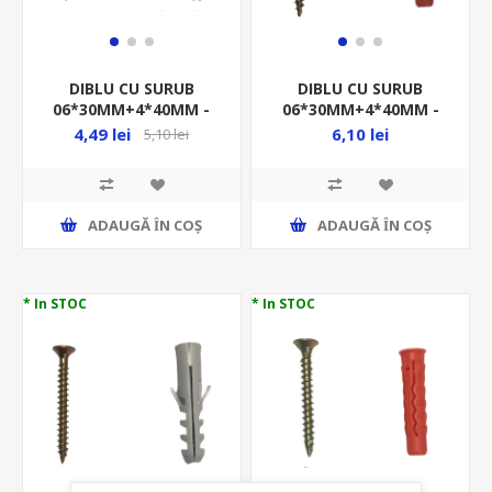
DIBLU CU SURUB
DIBLU CU SURUB
06*30MM+4*40MM -
06*30MM+4*40MM -
10BUC/PUNGA -
10BUC/PUNGA -
4,49 lei
6,10 lei
5,10 lei
BETON-
UNIVERSAL-
DBSLZN630440/P10
DUSLZN630440/P10
ADAUGĂ ȊN COŞ
ADAUGĂ ȊN COŞ
* In STOC
* In STOC