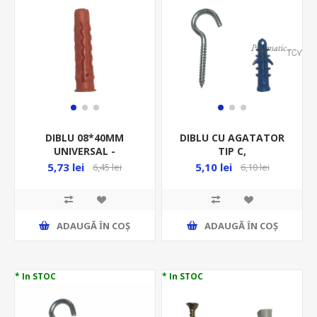
DIBLU 08*40MM
DIBLU CU AGATATOR
UNIVERSAL -
TIP C,
10BUC/PUNGA -
10*45MM+6*75*18MM -
5,73 lei
5,10 lei
6,45 lei
6,10 lei
QUATRO
2BUC/PUNGA-
33977/224.74.58/P10
DCATIPC104567518/P2
ADAUGĂ ȊN COŞ
ADAUGĂ ȊN COŞ
* In STOC
* In STOC