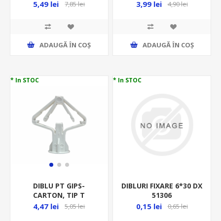
LOVIRE - 10BUC/PUNGA,
C,M4X50MM, PT GIPS
5,49 lei
3,99 lei
7,85 lei
4,90 lei
226.06.04/P10
CARTON, 2 BUC/PUNGA
ADAUGĂ ȊN COŞ
ADAUGĂ ȊN COŞ
* In STOC
* In STOC
DIBLURI FIXARE 6*30 DX
DIBLU PT GIPS-
51306
CARTON, TIP T
10X47MM -
0,15 lei
4,47 lei
0,65 lei
5,05 lei
10BUC/PUNGA -