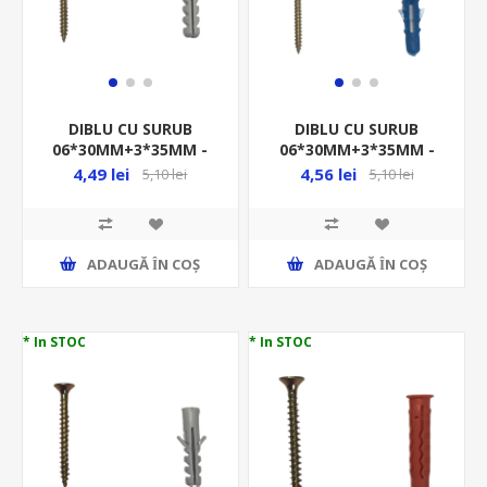
DIBLU CU SURUB
DIBLU CU SURUB
06*30MM+3*35MM -
06*30MM+3*35MM -
10BUC/PUNGA -
10BUC/PUNGA -
4,49 lei
4,56 lei
5,10 lei
5,10 lei
BETON-
CARAMIDA -
DBSLZN630335/P10
DCSLZG630335/P10
ADAUGĂ ȊN COŞ
ADAUGĂ ȊN COŞ
* In STOC
* In STOC