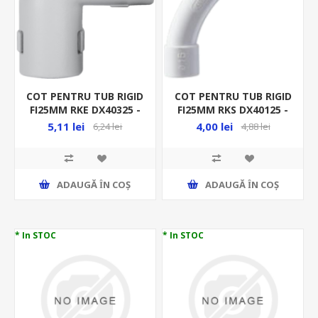
COT PENTRU TUB RIGID
COT PENTRU TUB RIGID
FI25MM RKE DX40325 -
FI25MM RKS DX40125 -
90GR - RACORD RIGID
CURBA - RACORD RIGID
5,11 lei
4,00 lei
6,24 lei
4,88 lei
ADAUGĂ ȊN COŞ
ADAUGĂ ȊN COŞ
* In STOC
* In STOC