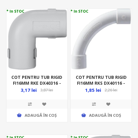
* In STOC
* In STOC
COT PENTRU TUB RIGID
COT PENTRU TUB RIGID
FI16MM RKE DX40316 -
FI16MM RKS DX40116 -
90GR - RACORD RIGID
CURBA - RACORD RIGID
3,17 lei
1,85 lei
3,87 lei
2,26 lei
ADAUGĂ ȊN COŞ
ADAUGĂ ȊN COŞ
* In STOC
* In STOC