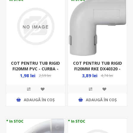
COT PENTRU TUB RIGID
COT PENTRU TUB RIGID
FI20MM PVC - CURBA -
FI20MM RKE DX40320 -
RACORD RIGID
90GR - RACORD RIGID
1,98 lei
3,89 lei
2,59 lei
4,74 lei
ADAUGĂ ȊN COŞ
ADAUGĂ ȊN COŞ
* In STOC
* In STOC