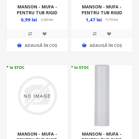
MANSON - MUFA -
MANSON - MUFA -
PENTRU TUB RIGID
PENTRU TUB RIGID
FI18MM PVC MD18 -
FI20MM DX40020 -
0,99 lei
1,47 lei
2,00 lei
1,79 lei
RACORD RIGID
RACORD RIGID
ADAUGĂ ȊN COŞ
ADAUGĂ ȊN COŞ
* In STOC
* In STOC
MANSON - MUFA -
MANSON - MUFA -