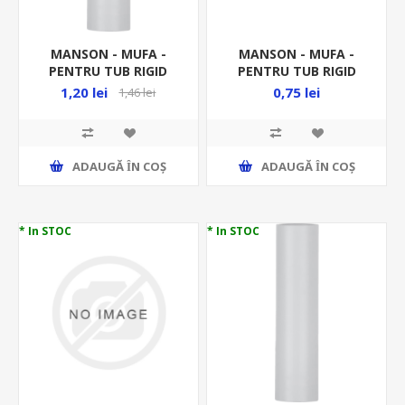
MANSON - MUFA -
MANSON - MUFA -
PENTRU TUB RIGID
PENTRU TUB RIGID
FI16MM DX40016 -
FI16MM PVC MD16 -
1,20 lei
0,75 lei
1,46 lei
RACORD RIGID
RACORD RIGID
ADAUGĂ ȊN COŞ
ADAUGĂ ȊN COŞ
* In STOC
* In STOC