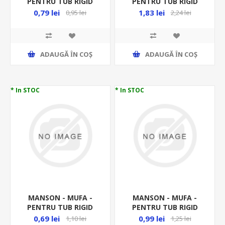
PENTRU TUB RIGID
PENTRU TUB RIGID
FI20MM PVC MD20 -
FI25MM DX40025 -
0,79 lei
1,83 lei
0,95 lei
2,24 lei
RACORD RIGID
RACORD RIGID
ADAUGĂ ȊN COŞ
ADAUGĂ ȊN COŞ
* In STOC
* In STOC
MANSON - MUFA -
MANSON - MUFA -
PENTRU TUB RIGID
PENTRU TUB RIGID
FI25MM PVC MD25 -
FI32MM PVC MD32 -
0,69 lei
0,99 lei
1,10 lei
1,25 lei