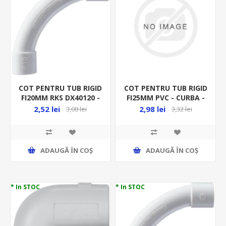
COT PENTRU TUB RIGID
COT PENTRU TUB RIGID
FI20MM RKS DX40120 -
FI25MM PVC - CURBA -
CURBA - RACORD RIGID
RACORD RIGID
2,52 lei
2,98 lei
3,08 lei
3,32 lei
ADAUGĂ ȊN COŞ
ADAUGĂ ȊN COŞ
* In STOC
* In STOC