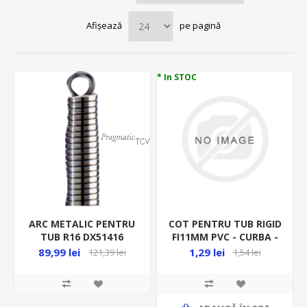
Afișează
pe pagină
* In STOC
ARC METALIC PENTRU
COT PENTRU TUB RIGID
TUB R16 DX51416
FI11MM PVC - CURBA -
RACORD RIGID
89,99 lei
1,29 lei
121,39 lei
1,54 lei