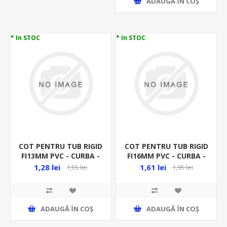
ADAUGĂ ȊN COŞ
* In STOC
* In STOC
COT PENTRU TUB RIGID
COT PENTRU TUB RIGID
FI13MM PVC - CURBA -
FI16MM PVC - CURBA -
RACORD RIGID
RACORD RIGID
1,28 lei
1,61 lei
1,55 lei
1,95 lei
ADAUGĂ ȊN COŞ
ADAUGĂ ȊN COŞ