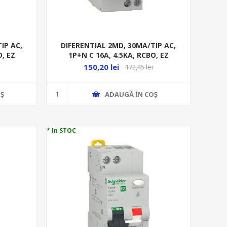
IP AC,
DIFERENTIAL 2MD, 30MA/TIP AC,
O, EZ
1P+N C 16A, 4.5KA, RCBO, EZ
150,20 lei
172,45 lei
Ş
ADAUGĂ ȊN COŞ
* In STOC