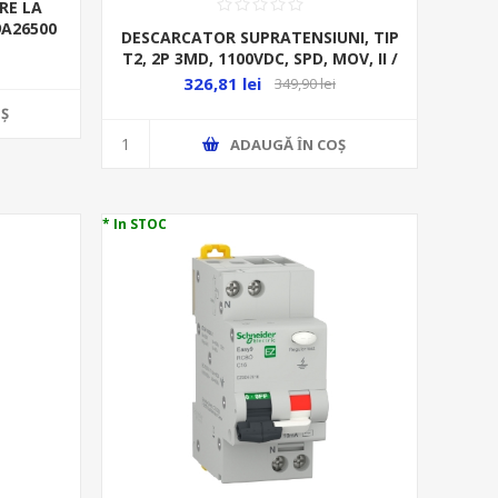
RE LA
9A26500
DESCARCATOR SUPRATENSIUNI, TIP
T2, 2P 3MD, 1100VDC, SPD, MOV, II /
C, PV, 20KA/MAX 40KA,
326,81 lei
349,90 lei
Ş
ADAUGĂ ȊN COŞ
* In STOC