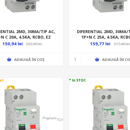
RENTIAL 2MD, 30MA/TIP AC,
DIFERENTIAL 2MD, 30MA/T
N C 20A, 4.5KA, RCBO, EZ
1P+N C 25A, 4.5KA, RCB
150,94 lei
159,77 lei
203,90 lei
217,46 lei
ADAUGĂ ȊN COŞ
ADAUGĂ ȊN CO
at
* In STOC