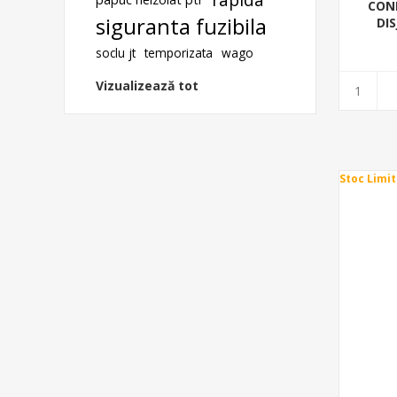
CONE
siguranta fuzibila
DI
soclu jt
temporizata
wago
Vizualizează tot
Stoc Limit