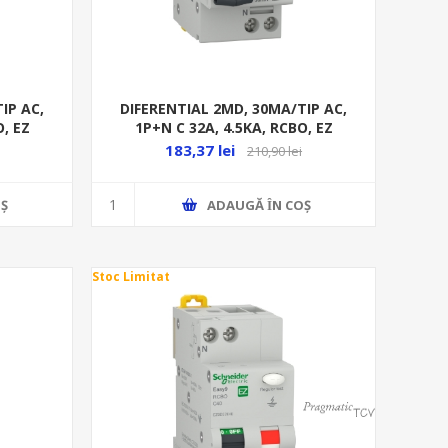
IP AC,
DIFERENTIAL 2MD, 30MA/TIP AC,
O, EZ
1P+N C 32A, 4.5KA, RCBO, EZ
183,37 lei
210,90 lei
Ş
ADAUGĂ ȊN COŞ
Stoc Limitat