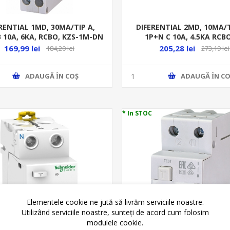
RENTIAL 1MD, 30MA/TIP A,
DIFERENTIAL 2MD, 10MA/T
 10A, 6KA, RCBO, KZS-1M-DN
1P+N C 10A, 4.5KA RCBO
169,99 lei
205,28 lei
184,20 lei
273,19 lei
ADAUGĂ ȊN COŞ
ADAUGĂ ȊN CO
* In STOC
Elementele cookie ne jută să livrăm serviciile noastre.
Utilizând serviciile noastre, sunteți de acord cum folosim
modulele cookie.