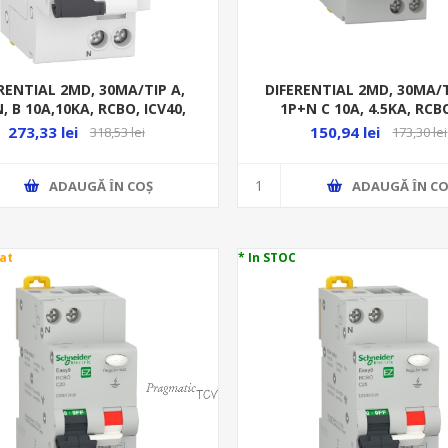
RENTIAL 2MD, 30MA/TIP A,
DIFERENTIAL 2MD, 30MA/T
, B 10A,10KA, RCBO, ICV40,
1P+N C 10A, 4.5KA, RCB
A9DG
273,33 lei
150,94 lei
318,53 lei
173,30 lei
ADAUGĂ ȊN COŞ
ADAUGĂ ȊN CO
at
* In STOC