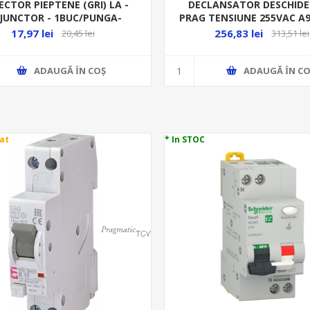
CTOR PIEPTENE (GRI) LA -
DECLANSATOR DESCHIDE
SJUNCTOR - 1BUC/PUNGA-
PRAG TENSIUNE 255VAC A
17,97 lei
256,83 lei
20,45 lei
313,51 lei
ADAUGĂ ȊN COŞ
ADAUGĂ ȊN CO
at
* In STOC