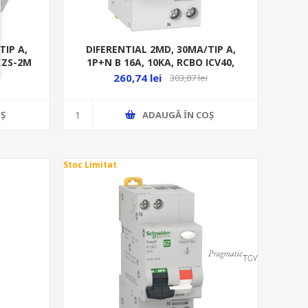
TIP A,
DIFERENTIAL 2MD, 30MA/TIP A,
KZS-2M
1P+N B 16A, 10KA, RCBO ICV40,
A9DG
260,74 lei
303,87 lei
Ş
ADAUGĂ ȊN COŞ
Stoc Limitat