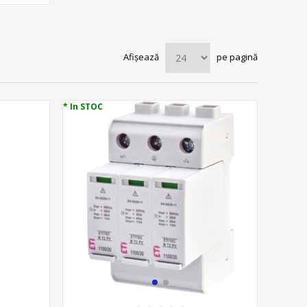
Afișează
pe pagină
* In STOC