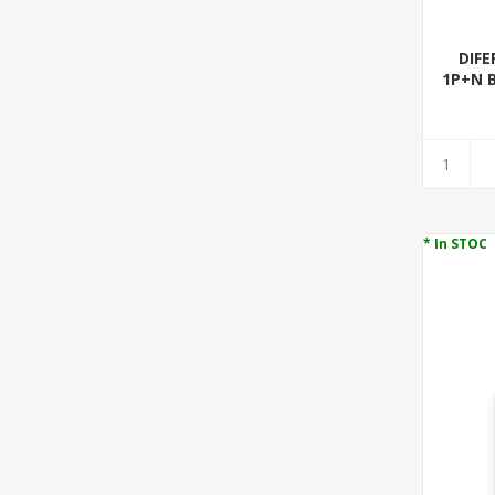
DIFE
1P+N B
* In STOC