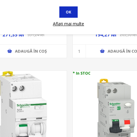
OK
NTIAL 2MD, 10MA/TIP AC, 2P
DIFERENTIAL 2MD, 30MA/
Aflați mai multe
25A, 10KA, RCCB, A9R
1P+N B 10A, 10KA, RCBO, 
271,35 lei
194,27 lei
331,24 lei
203,30 lei
ADAUGĂ ȊN COŞ
ADAUGĂ ȊN CO
* In STOC