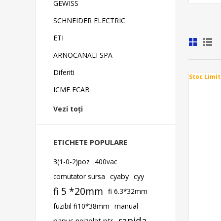
GEWISS
SCHNEIDER ELECTRIC
ETI
ARNOCANALI SPA
Diferiti
Stoc Limit
ICME ECAB
Vezi toți
ETICHETE POPULARE
3(1-0-2)poz
400vac
comutator sursa
cyaby
cyy
fi 5 *20mm
fi 6.3*32mm
fuzibil fi10*38mm
manual
rapida
papuc neizolat ptr