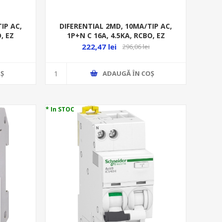
IP AC,
DIFERENTIAL 2MD, 10MA/TIP AC,
, EZ
1P+N C 16A, 4.5KA, RCBO, EZ
222,47 lei
296,06 lei
Ş
ADAUGĂ ȊN COŞ
* In STOC