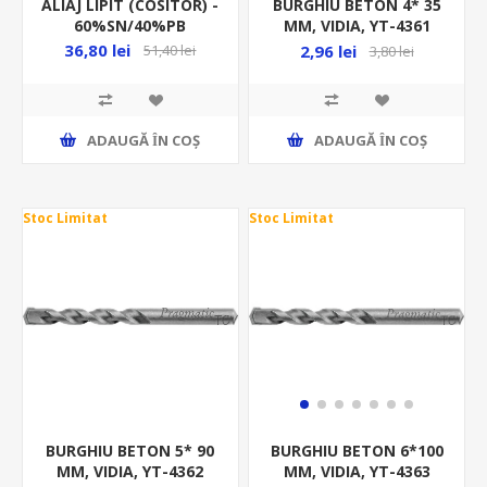
ALIAJ LIPIT (COSITOR) -
BURGHIU BETON 4* 35
60%SN/40%PB
MM, VIDIA, YT-4361
SN60PB40/ BARA
36,80 lei
2,96 lei
51,40 lei
3,80 lei
ADAUGĂ ȊN COŞ
ADAUGĂ ȊN COŞ
Stoc Limitat
Stoc Limitat
BURGHIU BETON 5* 90
BURGHIU BETON 6*100
MM, VIDIA, YT-4362
MM, VIDIA, YT-4363