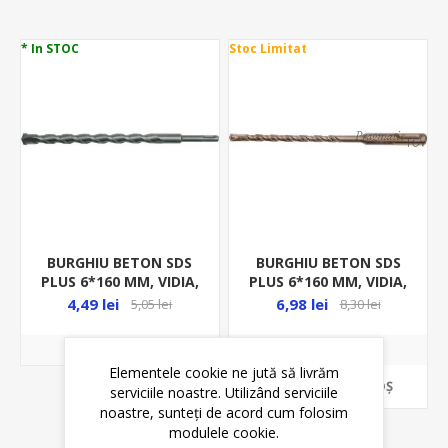
* In STOC
Stoc Limitat
BURGHIU BETON SDS
BURGHIU BETON SDS
PLUS 6*160 MM, VIDIA,
PLUS 6*160 MM, VIDIA,
23650
YT-4202
4,49 lei
6,98 lei
5,05 lei
8,30 lei
Elementele cookie ne jută să livrăm
ADAUGĂ ȊN COŞ
serviciile noastre. Utilizând serviciile
noastre, sunteți de acord cum folosim
modulele cookie.