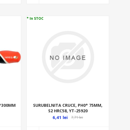
* In STOC
0*300MM
SURUBELNITA CRUCE, PH0* 75MM,
S2 HRC58, YT-25920
6,41 lei
7,71 lei