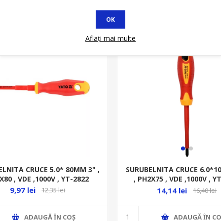
OK
* In STOC
Aflați mai multe
LNITA CRUCE 5.0* 80MM 3" ,
SURUBELNITA CRUCE 6.0*1
X80 , VDE ,1000V , YT-2822
, PH2X75 , VDE ,1000V , Y
9,97 lei
14,14 lei
12,35 lei
16,40 lei
ADAUGĂ ȊN COŞ
ADAUGĂ ȊN CO