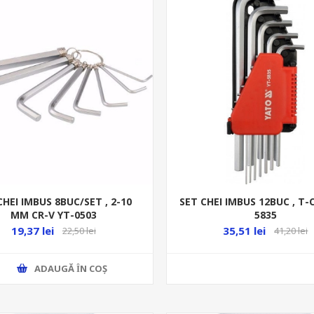
CHEI IMBUS 8BUC/SET , 2-10
SET CHEI IMBUS 12BUC , T-
MM CR-V YT-0503
5835
19,37 lei
35,51 lei
22,50 lei
41,20 lei
ADAUGĂ ȊN COŞ