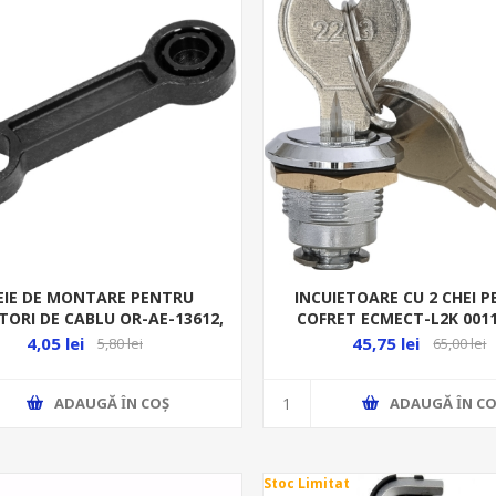
EIE DE MONTARE PENTRU
INCUIETOARE CU 2 CHEI 
ORI DE CABLU OR-AE-13612,
COFRET ECMECT-L2K 001
OR-AE-13613, - 1BUC -
4,05 lei
45,75 lei
5,80 lei
65,00 lei
ADAUGĂ ȊN COŞ
ADAUGĂ ȊN CO
Stoc Limitat