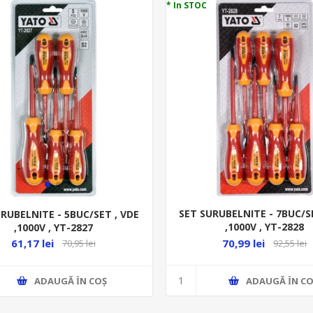
* In STOC
SET SURUBELNITE - 7BUC/S
RUBELNITE - 5BUC/SET , VDE
,1000V , YT-2828
,1000V , YT-2827
70,99 lei
61,17 lei
92,55 lei
70,95 lei
ADAUGĂ ȊN CO
ADAUGĂ ȊN COŞ