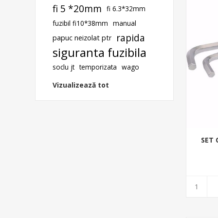
fi 5 *20mm
fi 6.3*32mm
fuzibil fi10*38mm
manual
rapida
papuc neizolat ptr
siguranta fuzibila
soclu jt
temporizata
wago
Vizualizează tot
SET 