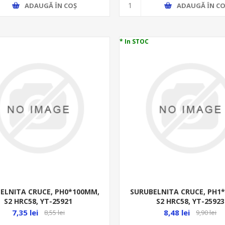
ADAUGĂ ȊN COŞ
ADAUGĂ ȊN CO
* In STOC
ELNITA CRUCE, PH0*100MM,
SURUBELNITA CRUCE, PH1
S2 HRC58, YT-25921
S2 HRC58, YT-25923
7,35 lei
8,48 lei
8,55 lei
9,90 lei