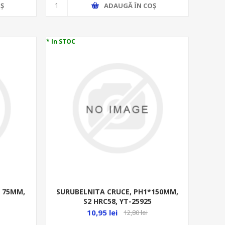
Ş
ADAUGĂ ȊN COŞ
* In STOC
* 75MM,
SURUBELNITA CRUCE, PH1*150MM,
S2 HRC58, YT-25925
10,95 lei
12,80 lei