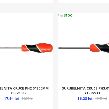
* In STOC
ELNITA CRUCE PH2.0*300MM
SURUBELNITA CRUCE PH3.
YT-25932
YT-25933
17,94 lei
16,23 lei
20,80 lei
18,85 lei