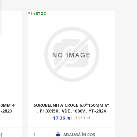
* In STOC
SURUBELNITA CRUCE 6.0*150MM 6"
00MM 4"
, PH3X150 , VDE ,1000V , YT-2824
T-2823
17,36 lei
19,50 lei
ADAUGĂ ȊN COŞ
Ş