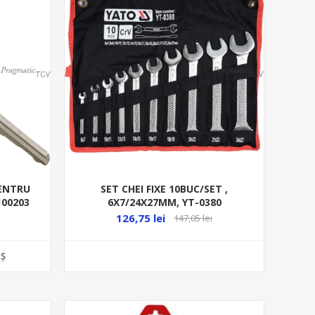
PENTRU
SET CHEI FIXE 10BUC/SET ,
100203
6X7/24X27MM, YT-0380
126,75 lei
147,05 lei
Ş