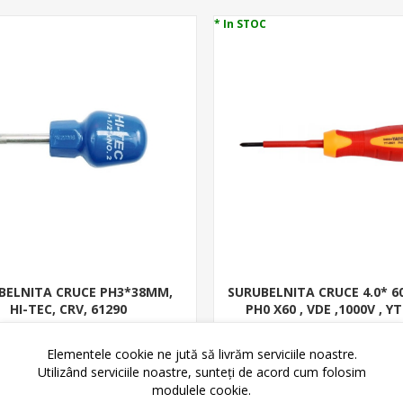
* In STOC
BELNITA CRUCE PH3*38MM,
SURUBELNITA CRUCE 4.0* 6
HI-TEC, CRV, 61290
PH0 X60 , VDE ,1000V , Y
5,40 lei
7,58 lei
6,25 lei
8,80 lei
Elementele cookie ne jută să livrăm serviciile noastre.
Utilizând serviciile noastre, sunteți de acord cum folosim
ADAUGĂ ȊN COŞ
ADAUGĂ ȊN CO
modulele cookie.