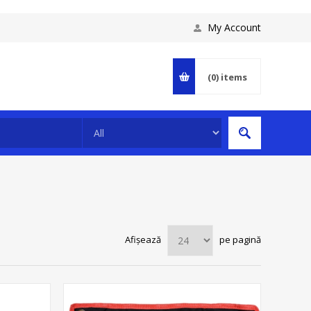
My Account
(0)
items
Afișează
pe pagină