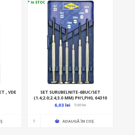
* In STOC
ET , VDE
SET SURUBELNITE-6BUC/SET
(1.4;2.0;2.4;3.0 MM) PH1,PH0, 64310
6,03 lei
7,00 lei
Ş
ADAUGĂ ȊN COŞ