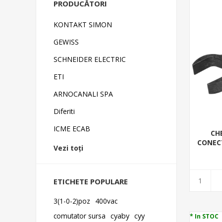
PRODUCĂTORI
KONTAKT SIMON
GEWISS
SCHNEIDER ELECTRIC
ETI
ARNOCANALI SPA
Diferiti
ICME ECAB
CH
CONECT
Vezi toți
ETICHETE POPULARE
3(1-0-2)poz
400vac
comutator sursa
cyaby
cyy
* In STOC