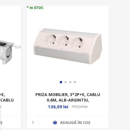
* In STOC
+E,
PRIZA MOBILIER, 3*2P+E, CABLU
, CABLU
0.6M, ALB-ARGINTIU,
)
136,09 lei
i
159,34 lei
Ş
ADAUGĂ ȊN COŞ