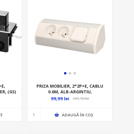
+E,
PRIZA MOBILIER, 2*2P+E, CABLU
ER, (GS)
0.6M, ALB-ARGINTIU,
99,99 lei
141,10 lei
Ş
ADAUGĂ ȊN COŞ