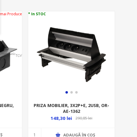
 mai Produce
* In STOC
NEGRU,
PRIZA MOBILIER, 3X2P+E, 2USB, OR-
AE-1362
148,30 lei
290,85 lei
Ş
ADAUGĂ ȊN COŞ