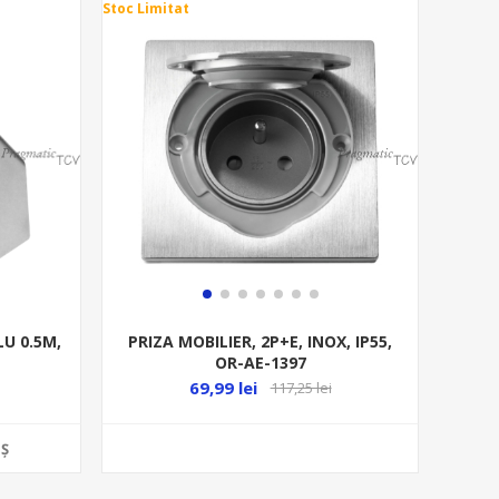
Stoc Limitat
LU 0.5M,
PRIZA MOBILIER, 2P+E, INOX, IP55,
OR-AE-1397
69,99 lei
117,25 lei
Ş