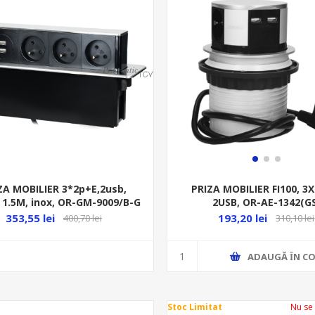
ZA MOBILIER 3*2p+E,2usb,
PRIZA MOBILIER FI100, 3
1.5M, inox, OR-GM-9009/B-G
2USB, OR-AE-1342(G
353,55 lei
193,20 lei
400,70 lei
310,10 lei
ADAUGĂ ȊN CO
Stoc Limitat
Nu se