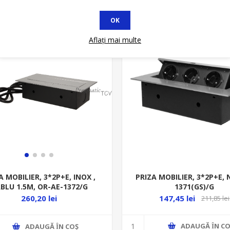
OK
at
Stoc Limitat
Nu se
Aflați mai multe
PRIZA MOBILIER, 3*2P+E, 
A MOBILIER, 3*2P+E, INOX ,
1371(GS)/G
BLU 1.5M, OR-AE-1372/G
147,45 lei
260,20 lei
211,85 lei
ADAUGĂ ȊN CO
ADAUGĂ ȊN COŞ