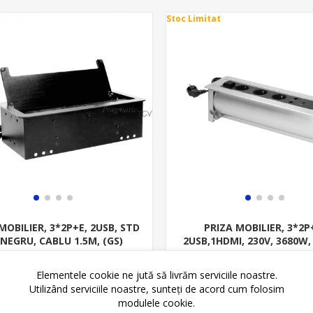
Stoc Limitat
MOBILIER, 3*2P+E, 2USB, STD
PRIZA MOBILIER, 3*2P
 NEGRU, CABLU 1.5M, (GS)
2USB,1HDMI, 230V, 3680W
0.5 M, ARGINTIU,(GS
nați pentru preț şi stoc
505,45 lei
1.145,55 le
Elementele cookie ne jută să livrăm serviciile noastre.
Utilizând serviciile noastre, sunteți de acord cum folosim
ADAUGĂ ȊN CO
modulele cookie.