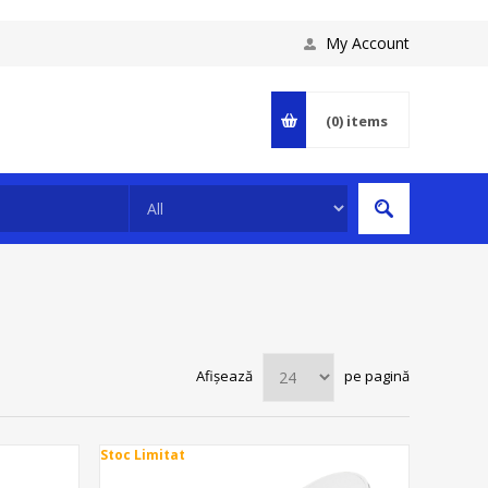
My Account
(0)
items
Afișează
pe pagină
Stoc Limitat