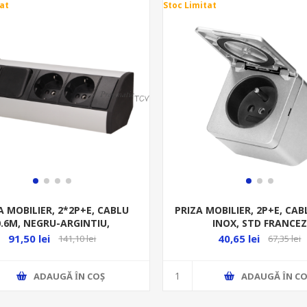
at
Stoc Limitat
A MOBILIER, 2*2P+E, CABLU
PRIZA MOBILIER, 2P+E, CAB
0.6M, NEGRU-ARGINTIU,
INOX, STD FRANCEZ
91,50 lei
40,65 lei
141,10 lei
67,35 lei
ADAUGĂ ȊN COŞ
ADAUGĂ ȊN CO