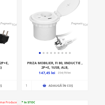
X2P+E,
PRIZA MOBILIER, FI 80, IINDUCTIE ,
S)
2P+E, 1USB, ALB,
147,45 lei
234,70 lei
Ş
ADAUGĂ ȊN COŞ
 mai Produce
* In STOC