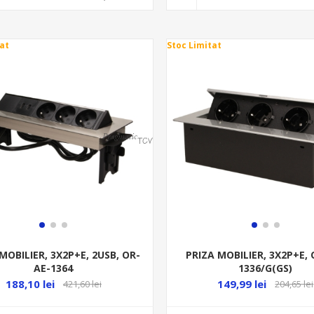
at
Stoc Limitat
MOBILIER, 3X2P+E, 2USB, OR-
PRIZA MOBILIER, 3X2P+E, 
AE-1364
1336/G(GS)
188,10 lei
149,99 lei
421,60 lei
204,65 lei