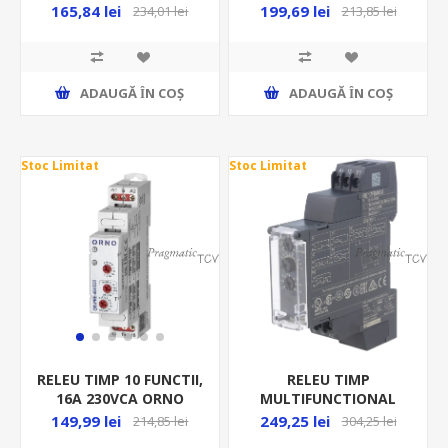
RE17RAMU
16A, 1CO, CRM-91H UNI
165,84 lei
199,69 lei
234,01 lei
213,85 lei
ADAUGĂ ȊN COŞ
ADAUGĂ ȊN COŞ
Stoc Limitat
Stoc Limitat
RELEU TIMP
RELEU TIMP 10 FUNCTII,
MULTIFUNCTIONAL
16A 230VCA ORNO
24VAC/DC-240VAC
249,25 lei
149,99 lei
304,25 lei
214,85 lei
RE17RMMU