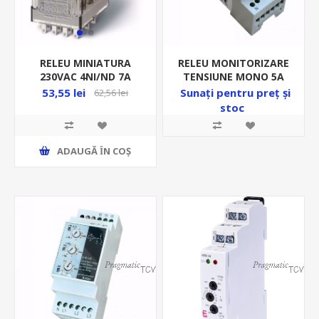
RELEU MONITORIZARE
RELEU MINIATURA
TENSIUNE MONO 5A
230VAC 4NI/ND 7A
240V 2MD 1-10SEC
55.34 FI
Sunați pentru preț şi
53,55 lei
62,56 lei
REGLAJ
55.34.8.230.00.40
stoc
SUPRA/SUBTENSIUNE
ADAUGĂ ȊN COŞ