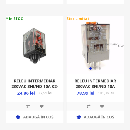
* In STOC
Stoc Limitat
RELEU INTERMEDIAR
RELEU INTERMEDIAR
230VAC 3NI/ND 10A 02-
230VAC 3NI/ND 10A
581
UNIVERSAL FI
24,86 lei
78,99 lei
27,95 lei
101,36 lei
60.13.8.230.00.40
ADAUGĂ ȊN COŞ
ADAUGĂ ȊN COŞ