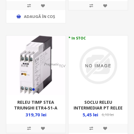
ADAUGĂ ȊN COŞ
* In STOC
SOCLU RELEU
RELEU TIMP STEA
INTERMEDIAR PT RELEE
TRIUNGHI ETR4-51-A
CU 11 PICIOARE, 11-110
31884
5,45 lei
319,70 lei
6,10 lei
, 02-583