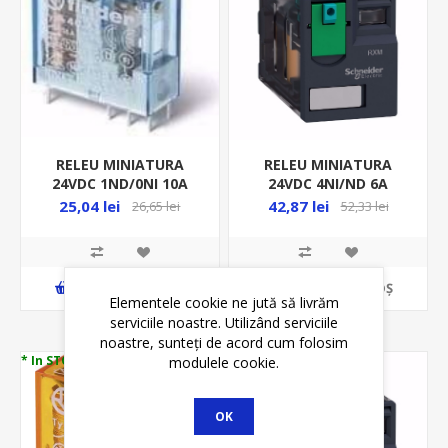
RELEU MINIATURA
RELEU MINIATURA
24VDC 1ND/0NI 10A
24VDC 4NI/ND 6A
SERIA 40.31 PCB
RXM4AB1BD
25,04 lei
42,87 lei
26,65 lei
52,33 lei
FI403190240000
ADAUGĂ ȊN COŞ
ADAUGĂ ȊN COŞ
Elementele cookie ne jută să livrăm
serviciile noastre. Utilizând serviciile
noastre, sunteți de acord cum folosim
* In STOC
* In STOC
modulele cookie.
OK