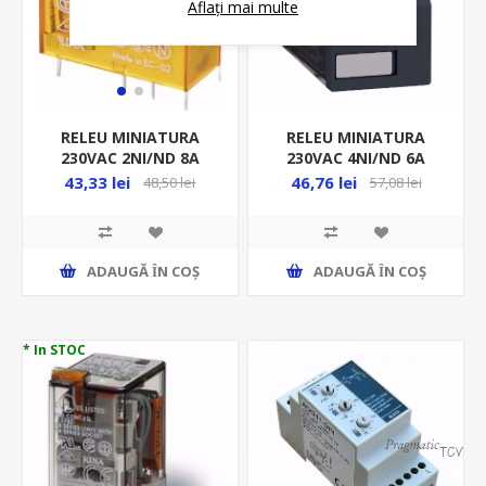
Aflați mai multe
RELEU MINIATURA
RELEU MINIATURA
230VAC 4NI/ND 6A
230VAC 2NI/ND 8A
RXM4AB1P7
SERIA 40.52
46,76 lei
43,33 lei
57,08 lei
48,50 lei
FI405282300000( SOCLU
95.05.SMA)
ADAUGĂ ȊN COŞ
ADAUGĂ ȊN COŞ
* In STOC