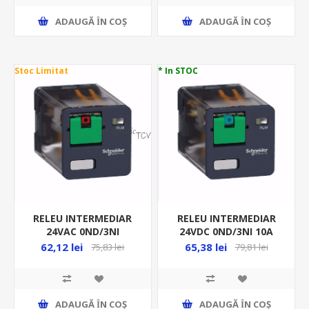
ADAUGĂ ȊN COŞ
ADAUGĂ ȊN COŞ
Stoc Limitat
* In STOC
RELEU INTERMEDIAR
RELEU INTERMEDIAR
24VAC 0ND/3NI
24VDC 0ND/3NI 10A
10A(RI13) RUMC31B7
(RI13)RUMC31BD
62,12 lei
65,38 lei
75,83 lei
79,81 lei
ADAUGĂ ȊN COŞ
ADAUGĂ ȊN COŞ