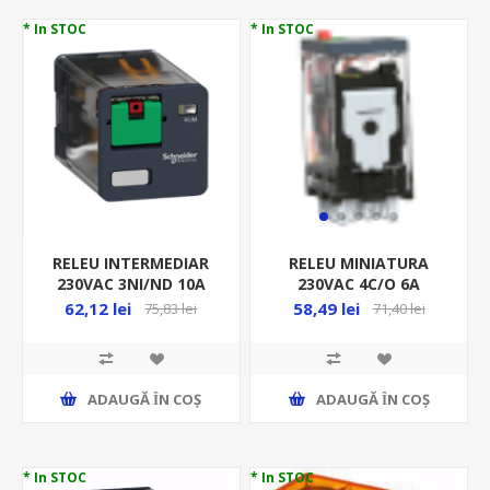
* In STOC
* In STOC
RELEU INTERMEDIAR
RELEU MINIATURA
230VAC 3NI/ND 10A
230VAC 4C/O 6A
UNIVERSAL RUMC31P7
RXM4AB2P7 LED
62,12 lei
58,49 lei
75,83 lei
71,40 lei
ADAUGĂ ȊN COŞ
ADAUGĂ ȊN COŞ
* In STOC
* In STOC