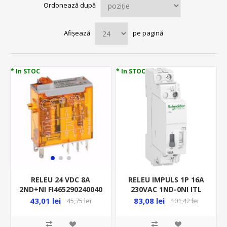
Ordonează după
Afișează
pe pagină
* In STOC
* In STOC
RELEU IMPULS 1P 16A
RELEU 24 VDC 8A
230VAC 1ND-0NI ITL
2ND+NI FI465290240040
A9C30811 (PAS CU PAS)
83,08 lei
43,01 lei
101,42 lei
45,75 lei
TELERUPTOR