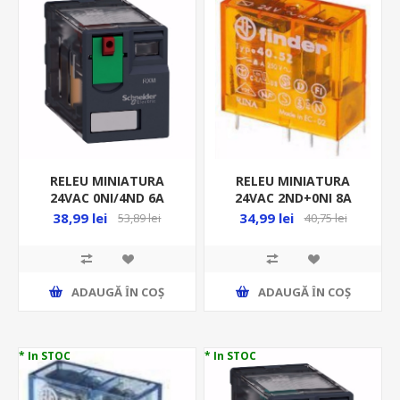
RELEU MINIATURA
RELEU MINIATURA
24VAC 0NI/4ND 6A
24VAC 2ND+0NI 8A
RXM4AB1B7
SERIA 40.52
38,99 lei
34,99 lei
53,89 lei
40,75 lei
UBOB=24VAC 5MM
INTRE PINI
ADAUGĂ ȊN COŞ
ADAUGĂ ȊN COŞ
* In STOC
* In STOC