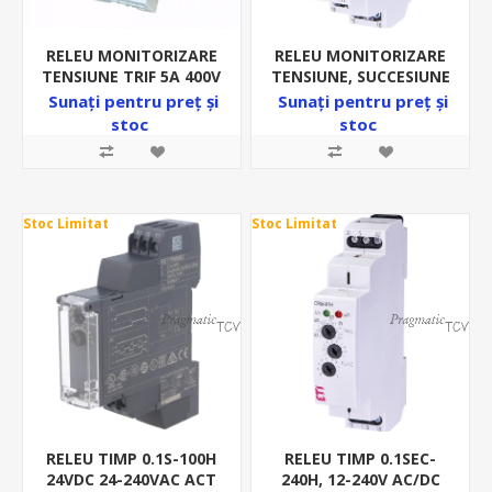
RELEU MONITORIZARE
RELEU MONITORIZARE
TENSIUNE TRIF 5A 400V
TENSIUNE, SUCCESIUNE
2MD 1-10SEC REGLAJ
FAZE, 8A, 400VAC,
Sunați pentru preț şi
Sunați pentru preț şi
SUPRA/SUBTENSIUNE
1ND+0NI HRN-54
stoc
stoc
Stoc Limitat
Stoc Limitat
RELEU TIMP 0.1S-100H
RELEU TIMP 0.1SEC-
24VDC 24-240VAC ACT
240H, 12-240V AC/DC