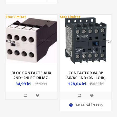
Stoc Limitat
Stoc Limitat
BLOC CONTACTE AUX
CONTACTOR 6A 3P
2ND+2NI PT DILM7-
24VAC 1ND+0NI LC1K,
DILM38 DILM32-XHI22
50/60HZ
34,99 lei
128,04 lei
46,40 lei
156,30 lei
277377
ADAUGĂ ȊN COŞ