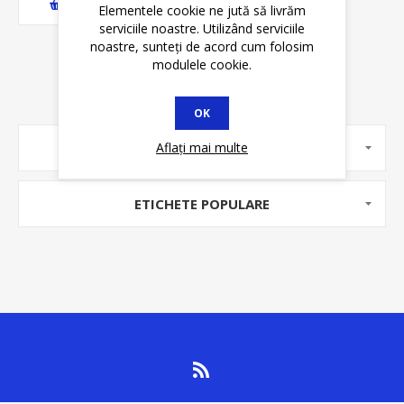
ADAUGĂ ȊN COŞ
Elementele cookie ne jută să livrăm
serviciile noastre. Utilizând serviciile
noastre, sunteți de acord cum folosim
modulele cookie.
OK
Aflați mai multe
PRODUCĂTORI
ETICHETE POPULARE