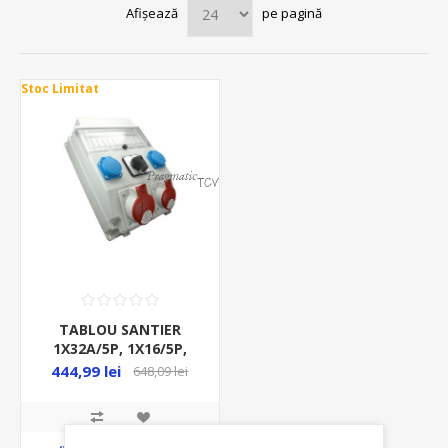
Afișează
pe pagină
Stoc Limitat
TABLOU SANTIER
1X32A/5P, 1X16/5P,
2X250V, IP54,
444,99 lei
648,09 lei
COMUTATOR L-0-P ROS
11/X-21.2/L-0-P