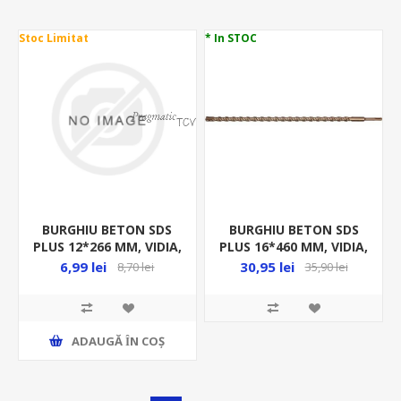
Stoc Limitat
* In STOC
BURGHIU BETON SDS
BURGHIU BETON SDS
PLUS 12*266 MM, VIDIA,
PLUS 16*460 MM, VIDIA,
23750
YT-4221
6,99 lei
30,95 lei
8,70 lei
35,90 lei
ADAUGĂ ȊN COŞ