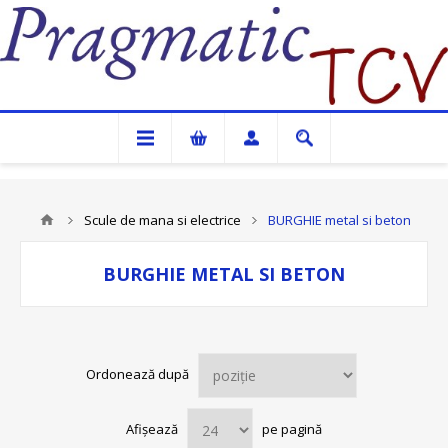
Pragmatic TCV
Scule de mana si electrice
BURGHIE metal si beton
BURGHIE METAL SI BETON
Ordonează după
Afișează
pe pagină