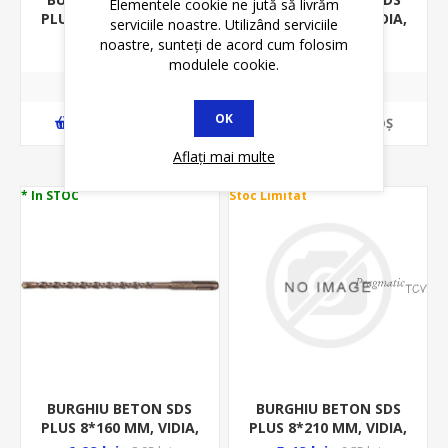
Elementele cookie ne jută să livrăm
PLUS 8*110 MM, VIDIA,
PLUS 8*160 MM, VIDIA,
serviciile noastre. Utilizând serviciile
YT-4204
23680
6,98 lei
3,99 lei
8,15 lei
4,85 lei
noastre, sunteți de acord cum folosim
modulele cookie.
OK
ADAUGĂ ȊN COŞ
ADAUGĂ ȊN COŞ
Aflați mai multe
* In STOC
Stoc Limitat
BURGHIU BETON SDS
BURGHIU BETON SDS
PLUS 8*160 MM, VIDIA,
PLUS 8*210 MM, VIDIA,
YT-4205
23690