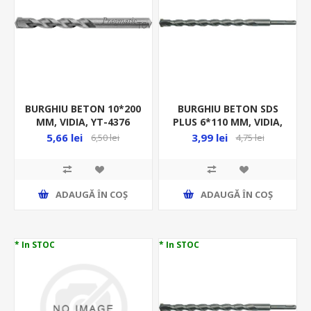
BURGHIU BETON 10*200
BURGHIU BETON SDS
MM, VIDIA, YT-4376
PLUS 6*110 MM, VIDIA,
23640
5,66 lei
3,99 lei
6,50 lei
4,75 lei
ADAUGĂ ȊN COŞ
ADAUGĂ ȊN COŞ
* In STOC
* In STOC