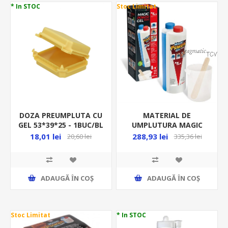
* In STOC
Stoc Limitat
DOZA PREUMPLUTA CU
MATERIAL DE
GEL 53*39*25 - 1BUC/BL
UMPLUTURA MAGIC
GALBEN OR-SZ-8012/B1
POWER GEL
18,01 lei
288,93 lei
20,60 lei
335,36 lei
1000ML/FLACON -44-
MAGICPOWER-1000
ADAUGĂ ȊN COŞ
ADAUGĂ ȊN COŞ
Stoc Limitat
* In STOC