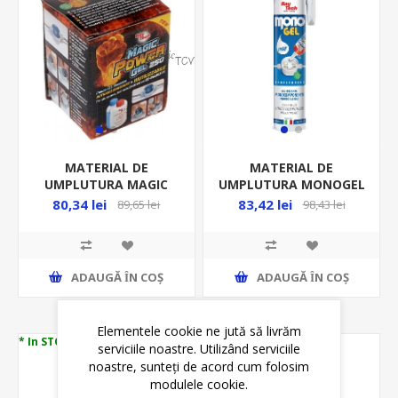
MATERIAL DE
MATERIAL DE
UMPLUTURA MAGIC
UMPLUTURA MONOGEL
POWER GEL
300ML/TUB 44-
80,34 lei
83,42 lei
89,65 lei
98,43 lei
250ML/FLACON -44-
MONOGEL
MAGICPOWER-250
ADAUGĂ ȊN COŞ
ADAUGĂ ȊN COŞ
Elementele cookie ne jută să livrăm
* In STOC
* In STOC
serviciile noastre. Utilizând serviciile
noastre, sunteți de acord cum folosim
modulele cookie.