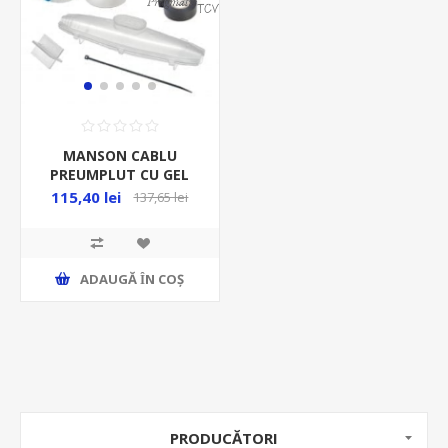
MANSON CABLU
PREUMPLUT CU GEL
MAX 4* 25MMP 1KV
115,40 lei
137,65 lei
IP68
ADAUGĂ ȊN COŞ
PRODUCĂTORI