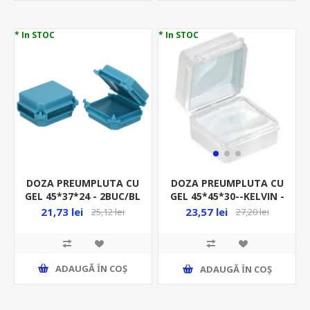
* In STOC
* In STOC
DOZA PREUMPLUTA CU
DOZA PREUMPLUTA CU
GEL 45*37*24 - 2BUC/BL
GEL 45*45*30--KELVIN -
ALBASTRA OR-SZ-
LA BUCATA, 44-
21,73 lei
23,57 lei
25,12 lei
27,20 lei
8011/B2
KELVINMP/1
ADAUGĂ ȊN COŞ
ADAUGĂ ȊN COŞ