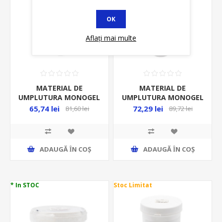
OK
Aflați mai multe
MATERIAL DE
MATERIAL DE
UMPLUTURA MONOGEL
UMPLUTURA MONOGEL
250ML/TUB
280ML/TUB
65,74 lei
72,29 lei
81,60 lei
89,72 lei
ADAUGĂ ȊN COŞ
ADAUGĂ ȊN COŞ
* In STOC
Stoc Limitat