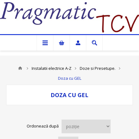
Pragmatic TCV
Instalatii electrice A-Z
Doze si Presetupe.
Doza cu GEL
DOZA CU GEL
Ordonează după