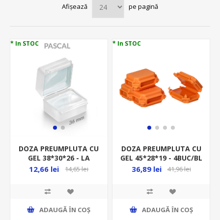
Afișează
pe pagină
* In STOC
* In STOC
DOZA PREUMPLUTA CU
DOZA PREUMPLUTA CU
GEL 38*30*26 - LA
GEL 45*28*19 - 4BUC/BL
BUCATA - PASCAL
PORTOCALIU OR-SZ-
12,66 lei
36,89 lei
14,65 lei
41,96 lei
8016/B4
ADAUGĂ ȊN COŞ
ADAUGĂ ȊN COŞ