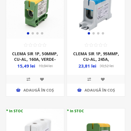
CLEMA SIR 1P, 50MMP,
CLEMA SIR 1P, 95MMP,
CU-AL, 160A, VERDE-
CU-AL, 245A,
GALBEN
ALBASTRU,
15,49 lei
23,81 lei
19,84 lei
30,52 lei
ADAUGĂ ȊN COŞ
ADAUGĂ ȊN COŞ
* In STOC
* In STOC