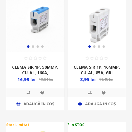
CLEMA SIR 1P, 50MMP,
CLEMA SIR 1P, 16MMP,
CU-AL, 160A,
CU-AL, 85A, GRI
ALBASTRU,
16,99 lei
8,95 lei
19,84 lei
11,48 lei
ADAUGĂ ȊN COŞ
ADAUGĂ ȊN COŞ
Stoc Limitat
* In STOC