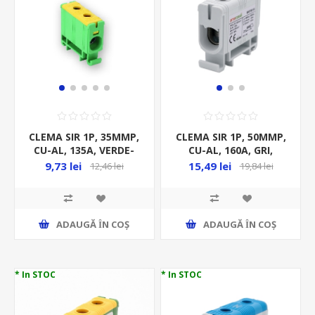
CLEMA SIR 1P, 35MMP,
CLEMA SIR 1P, 50MMP,
CU-AL, 135A, VERDE-
CU-AL, 160A, GRI,
GALBEN
9,73 lei
15,49 lei
12,46 lei
19,84 lei
ADAUGĂ ȊN COŞ
ADAUGĂ ȊN COŞ
* In STOC
* In STOC