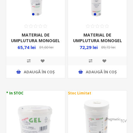
MATERIAL DE
MATERIAL DE
UMPLUTURA MONOGEL
UMPLUTURA MONOGEL
250ML/TUB
280ML/TUB
65,74 lei
72,29 lei
81,60 lei
89,72 lei
ADAUGĂ ȊN COŞ
ADAUGĂ ȊN COŞ
* In STOC
Stoc Limitat