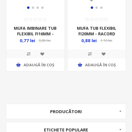
MUFA IMBINARE TUB
MUFA TUB FLEXIBIL
FLEXIBIL FI16MM -
FI20MM - RACORD
RACORD
0,77 lei
0,88 lei
0,86 lei
1,10 lei
ADAUGĂ ȊN COŞ
ADAUGĂ ȊN COŞ
PRODUCĂTORI
ETICHETE POPULARE