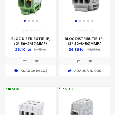
BLOC DISTRIBUTIE 1P,
BLOC DISTRIBUTIE 1P,
(2* 50+2*50)MMP/
(3* 50+3*50)MMP/
4GAURI, CU-AL, 160A,
6GAURI, CU-AL, 160A,
26,10 lei
36,36 lei
34,45 lei
43,65 lei
VERDE-GALBEN
ALBASTRU,
ADAUGĂ ȊN COŞ
ADAUGĂ ȊN COŞ
* In STOC
* In STOC