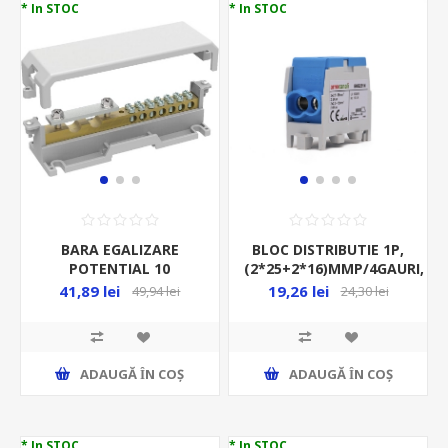
* In STOC
* In STOC
BARA EGALIZARE
BLOC DISTRIBUTIE 1P,
POTENTIAL 10
(2*25+2*16)MMP/4GAURI,
CONEXIUNI, 155MM, GRI
CU-AL, 100A,
41,89 lei
19,26 lei
49,94 lei
24,30 lei
ALBASTRU,
ADAUGĂ ȊN COŞ
ADAUGĂ ȊN COŞ
* In STOC
* In STOC