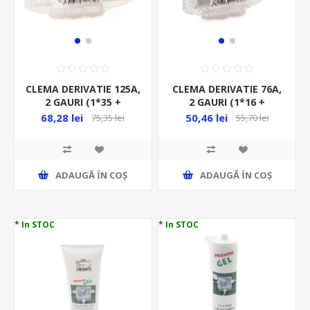
CLEMA DERIVATIE 125A,
CLEMA DERIVATIE 76A,
2 GAURI (1*35 +
2 GAURI (1*16 +
1*25)MMP IP20
1*10)MMP IP20
68,28 lei
50,46 lei
75,35 lei
55,70 lei
ADAUGĂ ȊN COŞ
ADAUGĂ ȊN COŞ
* In STOC
* In STOC