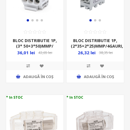
BLOC DISTRIBUTIE 1P,
BLOC DISTRIBUTIE 1P,
(3* 50+3*50)MMP/
(2*35+2*25)MMP/4GAURI,
6GAURI,, 160A, GRI,
CU-AL, 125A, GRI,
36,01 lei
26,32 lei
43,65 lei
38,35 lei
ADAUGĂ ȊN COŞ
ADAUGĂ ȊN COŞ
* In STOC
* In STOC