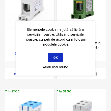
Elementele cookie ne jută să livrăm
serviciile noastre. Utilizând serviciile
noastre, sunteți de acord cum folosim
BKF951G
CLEMA SIR 1P, 95MMP,
modulele cookie.
CU-AL, 245A, VERDE-
GALBEN,
23,81 lei
23,81 lei
30,52 lei
30,52 lei
OK
Aflați mai multe
ADAUGĂ ȊN COŞ
ADAUGĂ ȊN COŞ
* In STOC
* In STOC