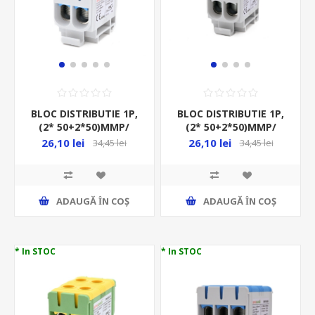
BLOC DISTRIBUTIE 1P,
BLOC DISTRIBUTIE 1P,
(2* 50+2*50)MMP/
(2* 50+2*50)MMP/
4GAURI, CU-AL, 160A,
4GAURI, CU-AL, 160A,
26,10 lei
26,10 lei
34,45 lei
34,45 lei
ALBASTRU,
GRI,
ADAUGĂ ȊN COŞ
ADAUGĂ ȊN COŞ
* In STOC
* In STOC