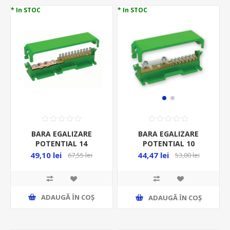
* In STOC
* In STOC
BARA EGALIZARE
BARA EGALIZARE
POTENTIAL 14
POTENTIAL 10
CONEXIUNI, 192MM,
CONEXIUNI, 155MM,
49,10 lei
44,47 lei
67,55 lei
53,00 lei
VERDE
VERDE
ADAUGĂ ȊN COŞ
ADAUGĂ ȊN COŞ