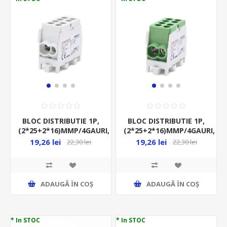
BLOC DISTRIBUTIE 1P,
BLOC DISTRIBUTIE 1P,
(2*25+2*16)MMP/4GAURI,
(2*25+2*16)MMP/4GAURI,
CU-AL, 100A, GRI,
CU-AL, 100A, VERDE-
19,26 lei
19,26 lei
22,30 lei
22,30 lei
GALBEN
ADAUGĂ ȊN COŞ
ADAUGĂ ȊN COŞ
* In STOC
* In STOC