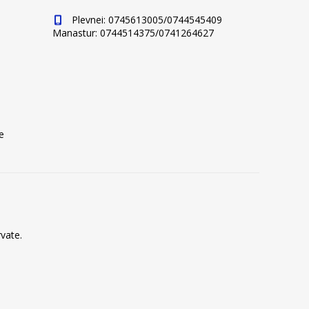
Plevnei: 0745613005/0744545409
Manastur: 0744514375/0741264627
e
vate.