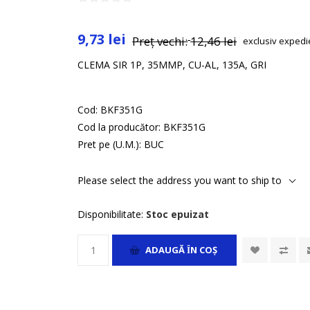
9,73 lei
Preț vechi:
12,46 lei
exclusiv
expedi
CLEMA SIR 1P, 35MMP, CU-AL, 135A, GRI
Cod:
BKF351G
Cod la producător:
BKF351G
Pret pe (U.M.):
BUC
Please select the address you want to ship to
Disponibilitate:
Stoc epuizat
ADAUGĂ ȊN COŞ