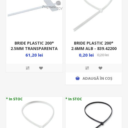
BRIDE PLASTIC 200*
BRIDE PLASTIC 200*
2.5MM TRANSPARENTA
2.6MM ALB - 839.42200
- 100BUC/PUNGA -
61,20 lei
0,20 lei
0,20 lei
GW52293/100
ADAUGĂ ȊN COŞ
* In STOC
* In STOC