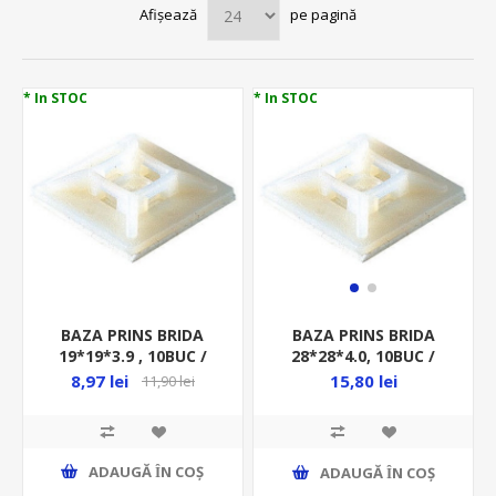
Afișează
pe pagină
* In STOC
* In STOC
BAZA PRINS BRIDA
BAZA PRINS BRIDA
19*19*3.9 , 10BUC /
28*28*4.0, 10BUC /
PUNGA - GW 52226/10
PUNGA - GW 52227/10
8,97 lei
15,80 lei
11,90 lei
ADAUGĂ ȊN COŞ
ADAUGĂ ȊN COŞ