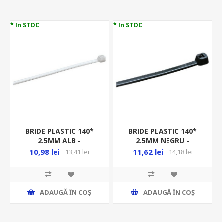
* In STOC
* In STOC
BRIDE PLASTIC 140*
BRIDE PLASTIC 140*
2.5MM ALB -
2.5MM NEGRU -
100BUC/PUNGA -
100BUC/PUNGA -
10,98 lei
11,62 lei
13,41 lei
14,18 lei
GW52233/100 HF
GW52253/100, MEDIU
GREU HF
ADAUGĂ ȊN COŞ
ADAUGĂ ȊN COŞ