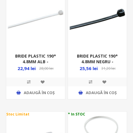
BRIDE PLASTIC 190*
BRIDE PLASTIC 190*
4.8MM ALB -
4.8MM NEGRU -
100BUC/PUNGA -
100BUC/PUNGA -
22,94 lei
25,56 lei
28,00 lei
31,20 lei
GW52238/100 HF
GW52258/100, MEDIU
GREU HF
ADAUGĂ ȊN COŞ
ADAUGĂ ȊN COŞ
Stoc Limitat
* In STOC