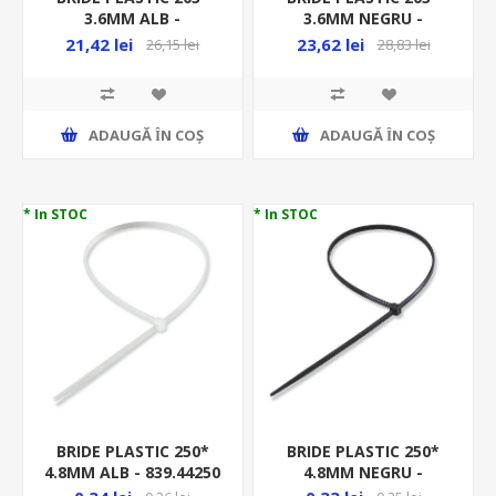
3.6MM ALB -
3.6MM NEGRU -
100BUC/PUNGA -
100BUC/PUNGA -
21,42 lei
23,62 lei
26,15 lei
28,83 lei
GW52236/100 HF
GW52256/100, MEDIU
GREU HF
ADAUGĂ ȊN COŞ
ADAUGĂ ȊN COŞ
* In STOC
* In STOC
BRIDE PLASTIC 250*
BRIDE PLASTIC 250*
4.8MM ALB - 839.44250
4.8MM NEGRU -
839.54250