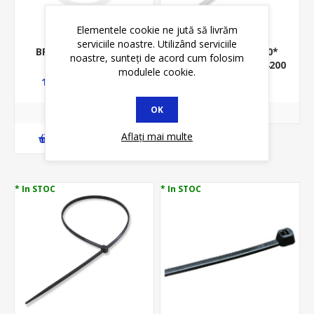
Elementele cookie ne jută să livrăm
serviciile noastre. Utilizând serviciile
BRIDE PLASTIC 200*
BRIDE PLASTIC 200*
noastre, sunteți de acord cum folosim
4.8MM ALB -
4.8MM ALB - 839.44200
modulele cookie.
100BUC/PUNGA -
16,49 lei
0,27 lei
23,90 lei
0,31 lei
BEL02-200X4.8A
OK
Aflați mai multe
ADAUGĂ ȊN COŞ
* In STOC
* In STOC