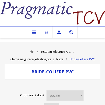
Pragmatic TCV
Instalatii electrice A-Z
Cleme asigurare ,elastice,otel si bride
Bride-Coliere PVC
BRIDE-COLIERE PVC
Ordonează după