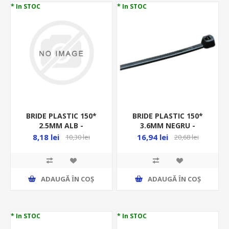
* In STOC
* In STOC
BRIDE PLASTIC 150*
BRIDE PLASTIC 150*
2.5MM ALB -
3.6MM NEGRU -
100BUC/PUNGA -
100BUC/PUNGA -
8,18 lei
16,94 lei
10,30 lei
20,68 lei
BEL02-150X2.5A
GW52255/100, MEDIU
GREU HF
ADAUGĂ ȊN COŞ
ADAUGĂ ȊN COŞ
* In STOC
* In STOC