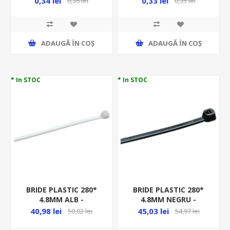
0,34 lei
0,33 lei
0,36 lei
0,35 lei
ADAUGĂ ȊN COŞ
ADAUGĂ ȊN COŞ
* In STOC
* In STOC
BRIDE PLASTIC 280*
BRIDE PLASTIC 280*
4.8MM ALB -
4.8MM NEGRU -
100BUC/PUNGA -
100BUC/PUNGA -
40,98 lei
45,03 lei
50,02 lei
54,97 lei
GW52239/100 HF
GW52259/100, MEDIU
GREU HF