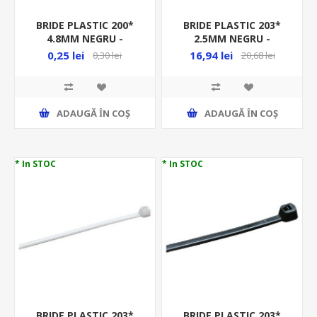
BRIDE PLASTIC 200*
BRIDE PLASTIC 203*
4.8MM NEGRU -
2.5MM NEGRU -
839.54200
100BUC/PUNGA -
0,25 lei
16,94 lei
0,30 lei
20,68 lei
GW52254/100, MEDIU
GREU HF
ADAUGĂ ȊN COŞ
ADAUGĂ ȊN COŞ
* In STOC
* In STOC
BRIDE PLASTIC 203*
BRIDE PLASTIC 203*