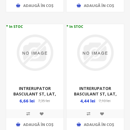
ADAUGĂ ȊN COŞ
ADAUGĂ ȊN COŞ
* In STOC
* In STOC
INTRERUPATOR
INTRERUPATOR
BASCULANT ST, LAT,
BASCULANT ST, LAT,
2P, ( O-I ), 16(6)A
2P, ( O-I ), 16A 250VAC,
6,66 lei
4,44 lei
7,35 lei
7,10 lei
250VAC, VERDE, CU BEC,
ROSU,CU LED, NEGRU
ADAUGĂ ȊN COŞ
ADAUGĂ ȊN COŞ