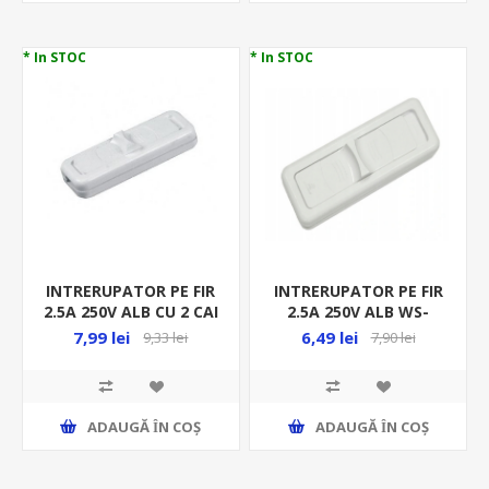
* In STOC
* In STOC
INTRERUPATOR PE FIR
INTRERUPATOR PE FIR
2.5A 250V ALB CU 2 CAI
2.5A 250V ALB WS-
WS-2P/BIALY
1P/BIALY
7,99 lei
6,49 lei
9,33 lei
7,90 lei
ADAUGĂ ȊN COŞ
ADAUGĂ ȊN COŞ