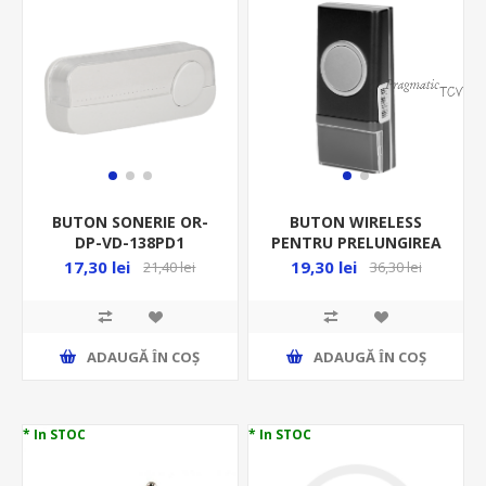
BUTON SONERIE OR-
BUTON WIRELESS
DP-VD-138PD1
PENTRU PRELUNGIREA
SONERIEI OR-DB-YK-118
17,30 lei
19,30 lei
21,40 lei
36,30 lei
ADAUGĂ ȊN COŞ
ADAUGĂ ȊN COŞ
* In STOC
* In STOC