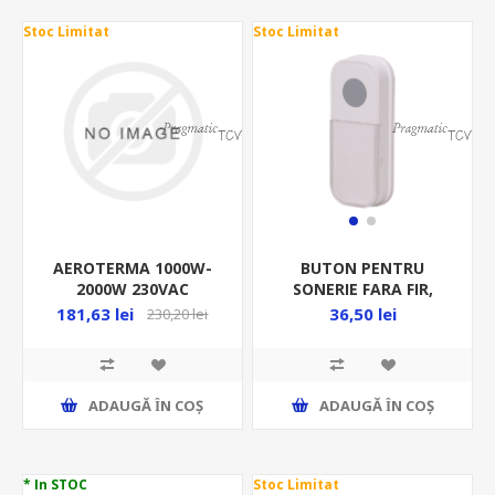
Stoc Limitat
Stoc Limitat
AEROTERMA 1000W-
BUTON PENTRU
2000W 230VAC
SONERIE FARA FIR,
19.5X31X22.5CM CU
SERIA FADO
181,63 lei
36,50 lei
230,20 lei
TERMOSTAT GALBENA
FK 30
ADAUGĂ ȊN COŞ
ADAUGĂ ȊN COŞ
* In STOC
Stoc Limitat