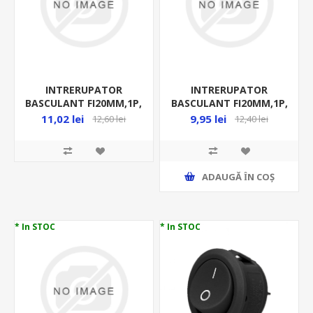
INTRERUPATOR
INTRERUPATOR
BASCULANT FI20MM,1P,
BASCULANT FI20MM,1P,
( O-I ), 6A 250VCA,
( O-I ), 6A 250VCA,
11,02 lei
9,95 lei
12,60 lei
12,40 lei
ROSU,CU BEC,STV 07
VERDE, CU BEC,(
LUMINEAZA PE TOT
CAPACU)
ADAUGĂ ȊN COŞ
* In STOC
* In STOC