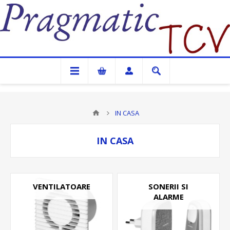
Pragmatic TCV
IN CASA
IN CASA
VENTILATOARE
SONERII SI
ALARME