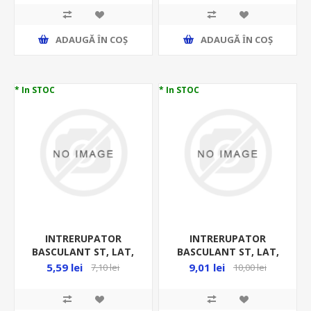
TES-53-1
LED,
ADAUGĂ ȊN COŞ
ADAUGĂ ȊN COŞ
* In STOC
* In STOC
INTRERUPATOR
INTRERUPATOR
BASCULANT ST, LAT,
BASCULANT ST, LAT,
1P, ( O-I ), 16A
2P, ( O-I ), 16(6)A
5,59 lei
9,01 lei
7,10 lei
10,00 lei
250VAC,DUBLU,ROSU,
250VAC, NEGRU, TES-53
LED,