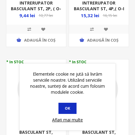
INTRERUPATOR
INTRERUPATOR
BASCULANT ST, 2P, ( O-
BASCULANT ST, 4P,( O-I
I ), 16A 250V ,ROSU,
),30A
9,44 lei
15,32 lei
10,77 lei
16,15 lei
1BB-3 N-98407
250VAC,DUBLU,ROSU,CU
LED,SWITCH 18
ADAUGĂ ȊN COŞ
ADAUGĂ ȊN COŞ
* In STOC
* In STOC
Elementele cookie ne jută să livrăm
serviciile noastre. Utilizând serviciile
noastre, sunteți de acord cum folosim
modulele cookie.
OK
Aflați mai multe
INTRERUPATOR
INTRERUPATOR
BASCULANT ST,
BASCULANT ST,