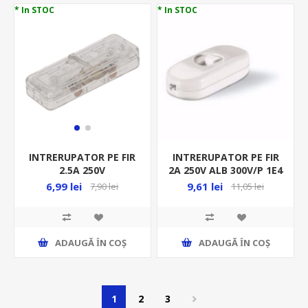
* In STOC
* In STOC
INTRERUPATOR PE FIR
INTRERUPATOR PE FIR
2A 250V ALB 300V/P 1E4
2.5A 250V
195.450B SCAME
TRANSPARENT WS-
9,61 lei
6,99 lei
11,05 lei
7,90 lei
1P/BEZB
ADAUGĂ ȊN COŞ
ADAUGĂ ȊN COŞ
1
2
3