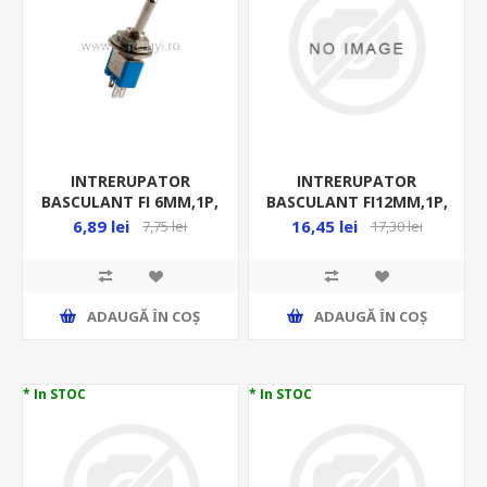
INTRERUPATOR
INTRERUPATOR
BASCULANT FI 6MM,1P,
BASCULANT FI12MM,1P,
( O-I), 3A 250VCA, ST
(O-I ), 6A 250VAC, ST 21
6,89 lei
16,45 lei
7,75 lei
17,30 lei
302
ADAUGĂ ȊN COŞ
ADAUGĂ ȊN COŞ
* In STOC
* In STOC