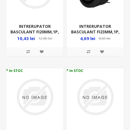
INTRERUPATOR
INTRERUPATOR
BASCULANT FI20MM,1P,
BASCULANT FI23MM,1P,
( O-I ), 6A 250VCA,
( O-I ),6A-10A, 230VCA,
10,43 lei
4,69 lei
12,85 lei
8,65 lei
VERDE, CU BEC,(
ALB, OR-AE-13180/B
LUMINEAZA UN
PUNCTULET PE CAPAC
* In STOC
* In STOC