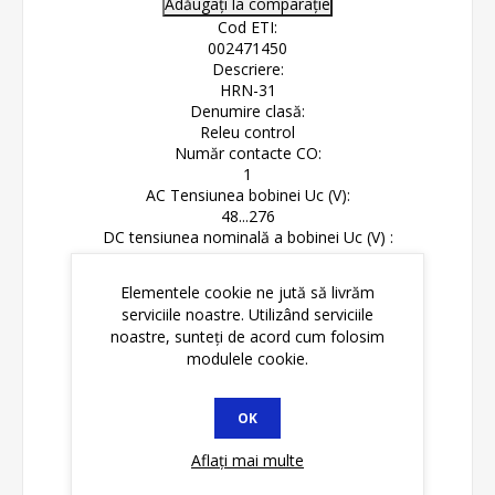
Adăugați la comparație
Cod ETI:
002471450
Descriere:
HRN-31
Denumire clasă:
Releu control
Număr contacte CO:
1
AC Tensiunea bobinei Uc (V):
48...276
DC tensiunea nominală a bobinei Uc (V) :
48...276
Capacitatea maxima de incarcare AC1 (VA):
Elementele cookie ne jută să livrăm
4000
serviciile noastre. Utilizând serviciile
Funcție:
noastre, sunteți de acord cum folosim
Relee monitorizare și control
modulele cookie.
Tensiunea de alimentare (V) :
48-276
Tipul de control :
OK
Umax si Umin
Numarul de contacte:
Aflați mai multe
1
Tipul voltajului :