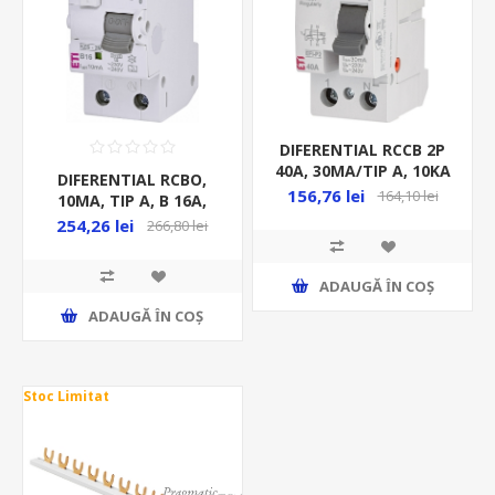
DIFERENTIAL RCCB 2P
40A, 30MA/TIP A, 10KA
DIFERENTIAL RCBO,
2MD, EFI-P2A 40/0.03,
156,76 lei
164,10 lei
10MA, TIP A, B 16A,
002061112
1P+N, 2MD, 10KA,
254,26 lei
266,80 lei
ADAUGĂ ȊN COŞ
ADAUGĂ ȊN COŞ
Stoc Limitat