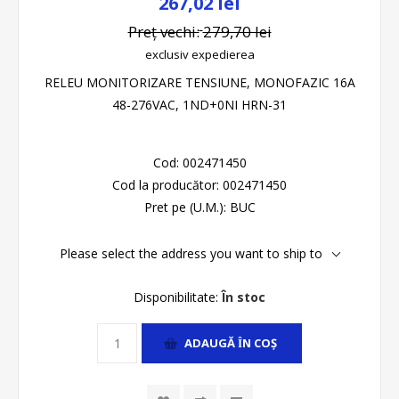
267,02 lei
Preț vechi:
279,70 lei
exclusiv
expedierea
RELEU MONITORIZARE TENSIUNE, MONOFAZIC 16A
48-276VAC, 1ND+0NI HRN-31
Cod:
002471450
Cod la producător:
002471450
Pret pe (U.M.):
BUC
Please select the address you want to ship to
Disponibilitate:
În stoc
ADAUGĂ ȊN COŞ