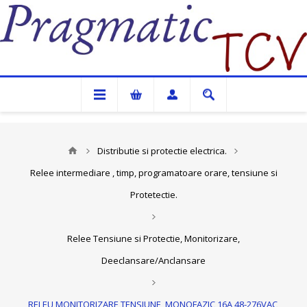
Pragmatic TCV
Distributie si protectie electrica.
Relee intermediare , timp, programatoare orare, tensiune si
Protetectie.
Relee Tensiune si Protectie, Monitorizare,
Deeclansare/Anclansare
RELEU MONITORIZARE TENSIUNE, MONOFAZIC 16A 48-276VAC,