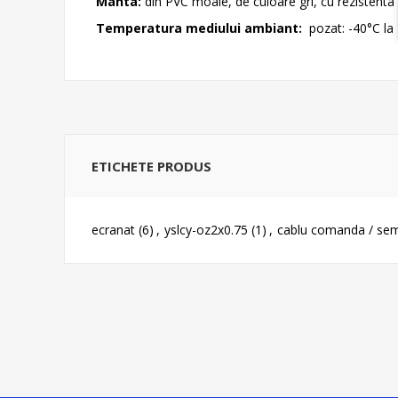
Manta:
din PVC moale, de culoare gri, cu rezistenta m
Temperatura mediului ambiant:
pozat: -40°C la 
ETICHETE PRODUS
ecranat
(6)
,
yslcy-oz2x0.75
(1)
,
cablu comanda / sem