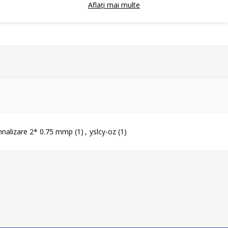
arita la ulei.
Aflați mai multe
+70°C, in miscare: -5 °C la +70 °C.
nalizare 2* 0.75 mmp
(1)
,
yslcy-oz
(1)