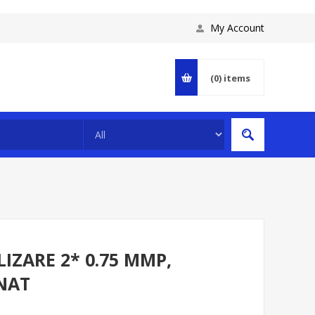
My Account
(0)
items
ZARE 2* 0.75 MMP,
ANAT