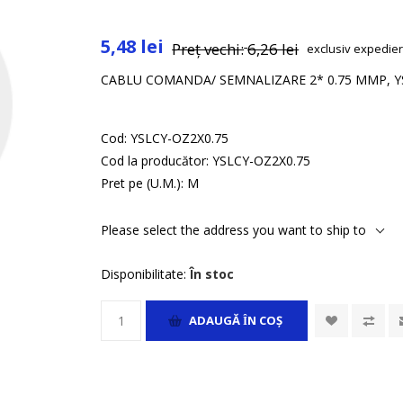
5,48 lei
Preț vechi:
6,26 lei
exclusiv
expedie
CABLU COMANDA/ SEMNALIZARE 2* 0.75 MMP, YS
Cod:
YSLCY-OZ2X0.75
Cod la producător:
YSLCY-OZ2X0.75
Pret pe (U.M.):
M
Please select the address you want to ship to
Disponibilitate:
În stoc
ADAUGĂ ȊN COŞ