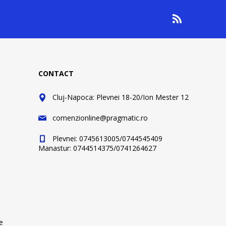
CONTACT
Cluj-Napoca: Plevnei 18-20/Ion Mester 12
comenzionline@pragmatic.ro
Plevnei: 0745613005/0744545409
Manastur: 0744514375/0741264627
e