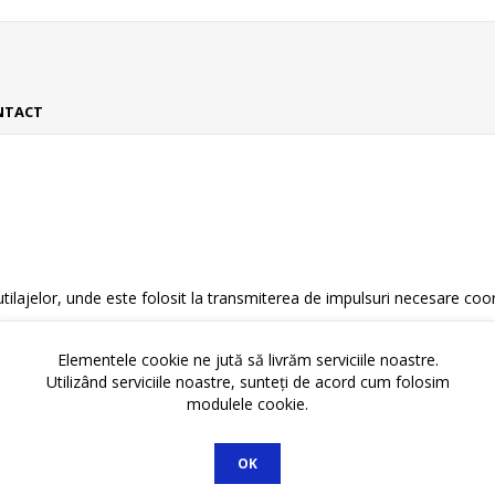
NTACT
lajelor, unde este folosit la transmiterea de impulsuri necesare coord
entiale, de exemplu la campuri electromagnetice.
Elementele cookie ne jută să livrăm serviciile noastre.
Utilizând serviciile noastre, sunteți de acord cum folosim
modulele cookie.
a si un fir galben/verde.
OK