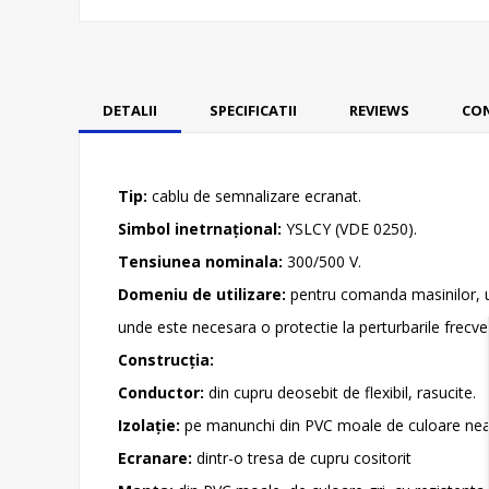
DETALII
SPECIFICATII
REVIEWS
CO
Tip:
cablu de semnalizare ecranat.
Simbol inetrnaţional:
YSLCY (VDE 0250).
Tensiunea nominala:
300/500 V.
Domeniu de utilizare:
pentru comanda masinilor, uti
unde este necesara o protectie la perturbarile frecv
Construcţia:
Conductor:
din cupru deosebit de flexibil, rasucite.
Izolaţie:
pe manunchi din PVC moale de culoare neagr
Ecranare:
dintr-o tresa de cupru cositorit