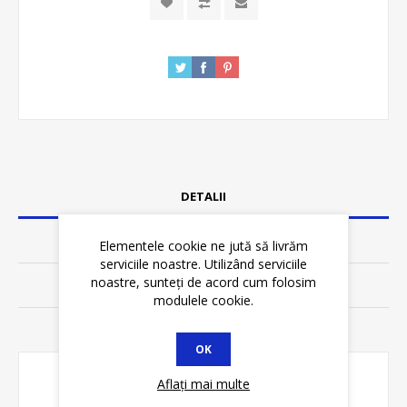
DETALII
SPECIFICATII
Elementele cookie ne jută să livrăm
serviciile noastre. Utilizând serviciile
noastre, sunteți de acord cum folosim
REVIEWS
modulele cookie.
CONTACT
OK
Aflați mai multe
Tip: cablu de semnalizare ecranat.