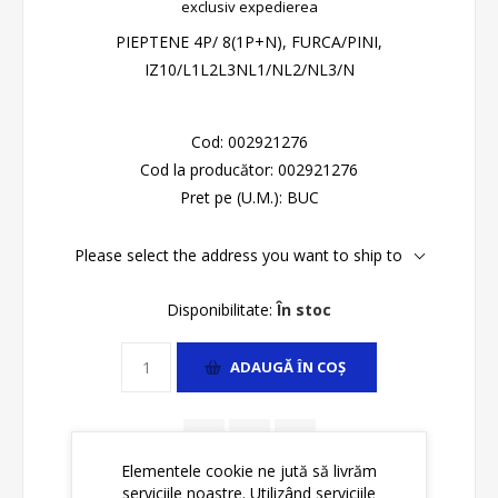
exclusiv
expedierea
PIEPTENE 4P/ 8(1P+N), FURCA/PINI,
IZ10/L1L2L3NL1/NL2/NL3/N
Cod:
002921276
Cod la producător:
002921276
Pret pe (U.M.):
BUC
Please select the address you want to ship to
Disponibilitate:
În stoc
ADAUGĂ ȊN COŞ
Elementele cookie ne jută să livrăm
serviciile noastre. Utilizând serviciile