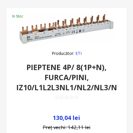
In Stoc
Producător:
ETI
PIEPTENE 4P/ 8(1P+N),
FURCA/PINI,
IZ10/L1L2L3NL1/NL2/NL3/N
130,04 lei
Preț vechi:
142,11 lei