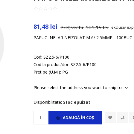
81,48 lei
Preț vechi:
101,15 lei
exclusiv
exp
PAPUC INELAR NEIZOLAT M 6/ 2.5MMP - 100BUC 
Cod:
SZ2.5-6/P100
Cod la producător:
SZ2.5-6/P100
Pret pe (U.M.):
PG
Please select the address you want to ship to
Disponibilitate:
Stoc epuizat
ADAUGĂ ȊN COŞ