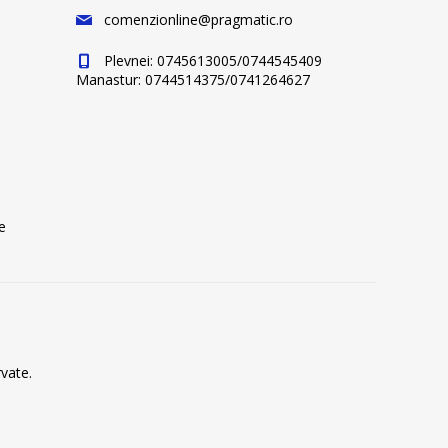
comenzionline@pragmatic.ro
Plevnei: 0745613005/0744545409
Manastur: 0744514375/0741264627
e
vate.