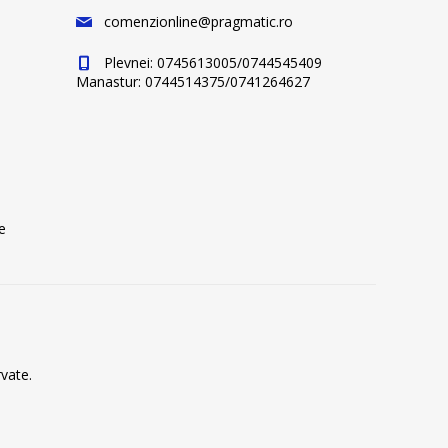
comenzionline@pragmatic.ro
Plevnei: 0745613005/0744545409
Manastur: 0744514375/0741264627
e
vate.