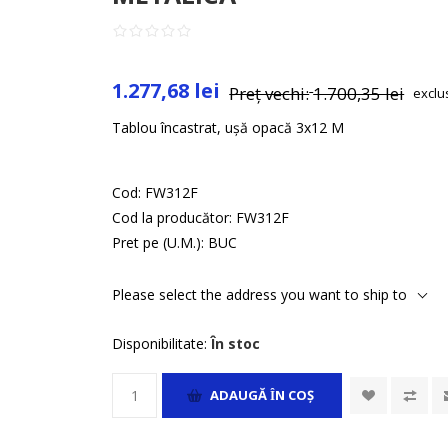
1.277,68 lei
Preț vechi:
1.700,35 lei
exclu
Tablou încastrat, ușă opacă 3x12 M
Cod:
FW312F
Cod la producător:
FW312F
Pret pe (U.M.):
BUC
Please select the address you want to ship to
Disponibilitate:
În stoc
ADAUGĂ ȊN COŞ