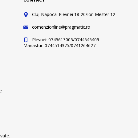
Cluj-Napoca: Plevnei 18-20/Ion Mester 12
comenzionline@pragmatic.ro
Plevnei: 0745613005/0744545409
Manastur: 0744514375/0741264627
e
vate.