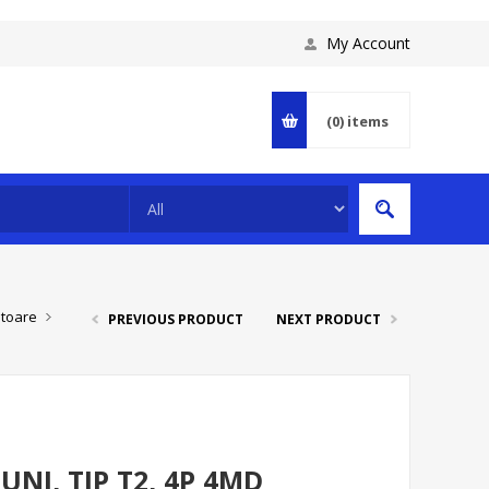
My Account
(0)
items
toare
PREVIOUS PRODUCT
NEXT PRODUCT
NI, TIP T2, 4P 4MD