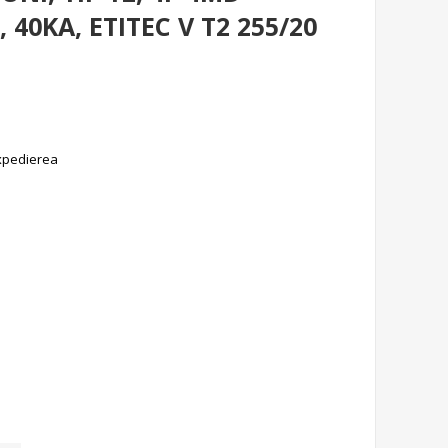
 40KA, ETITEC V T2 255/20
xpedierea