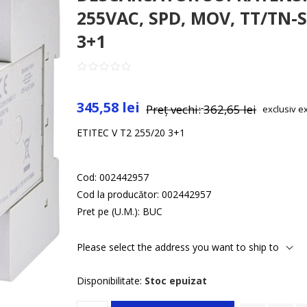
255VAC, SPD, MOV, TT/TN-S,
3+1
345,58 lei
Preț vechi:
362,65 lei
exclusiv
e
ETITEC V T2 255/20 3+1
Cod:
002442957
Cod la producător:
002442957
Pret pe (U.M.):
BUC
Please select the address you want to ship to
Disponibilitate:
Stoc epuizat