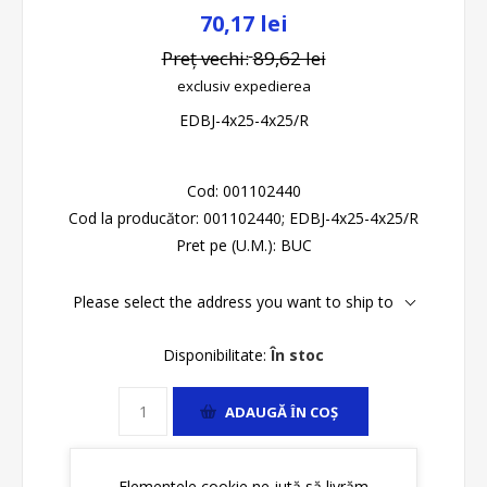
70,17 lei
Preț vechi:
89,62 lei
exclusiv
expedierea
EDBJ-4x25-4x25/R
Cod:
001102440
Cod la producător:
001102440; EDBJ-4x25-4x25/R
Pret pe (U.M.):
BUC
Please select the address you want to ship to
Disponibilitate:
În stoc
ADAUGĂ ȊN COŞ
Elementele cookie ne jută să livrăm