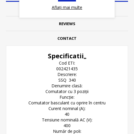
Aflați mai multe
SPECIFICATII
REVIEWS
CONTACT
Specificatii
Cod ETI:
002421435
Descriere:
SSQ 340
Denumire clasă:
Comutator cu 3 poziții
Funcție:
Comutator basculant cu oprire în centru
Curent nominal (A):
40
Tensiune nominală AC (V):
400
Număr de poli: