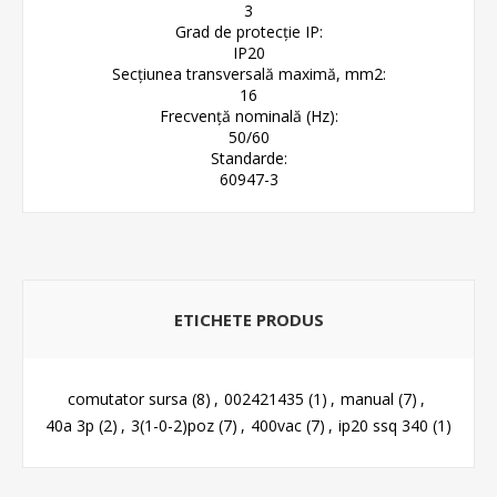
3
Grad de protecție IP:
IP20
Secțiunea transversală maximă, mm2:
16
Frecvență nominală (Hz):
50/60
Standarde:
60947-3
ETICHETE PRODUS
comutator sursa
(8)
,
002421435
(1)
,
manual
(7)
,
40a 3p
(2)
,
3(1-0-2)poz
(7)
,
400vac
(7)
,
ip20 ssq 340
(1)