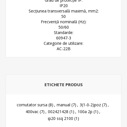
Grad de protecție IP:
IP20
Secțiunea transversală maximă, mm2:
50
Frecvență nominală (Hz):
50/60
Standarde:
60947-3
Categorie de utilizare:
AC-22B
ETICHETE PRODUS
comutator sursa
(8)
,
manual
(7)
,
3(1-0-2)poz
(7)
,
400vac
(7)
,
002421428
(1)
,
100a 2p
(1)
,
ip20 ssq 2100
(1)