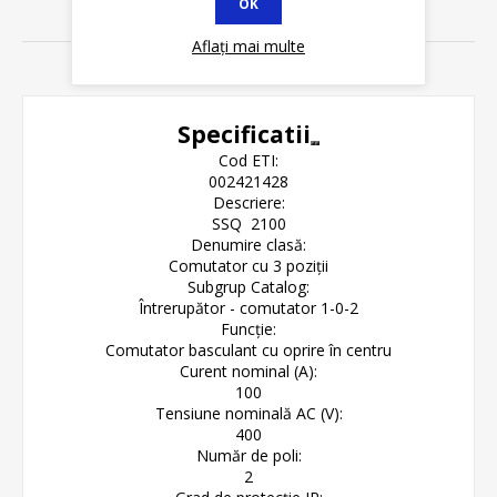
OK
REVIEWS
Aflați mai multe
CONTACT
Specificatii
Cod ETI:
002421428
Descriere:
SSQ 2100
Denumire clasă:
Comutator cu 3 poziții
Subgrup Catalog:
Întrerupător - comutator 1-0-2
Funcție:
Comutator basculant cu oprire în centru
Curent nominal (A):
100
Tensiune nominală AC (V):
400
Număr de poli:
2