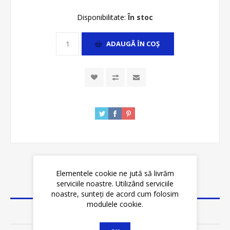
Disponibilitate:
În stoc
ADAUGĂ ȊN COŞ
Elementele cookie ne jută să livrăm
serviciile noastre. Utilizând serviciile
DETALII
noastre, sunteți de acord cum folosim
modulele cookie.
SPECIFICATII