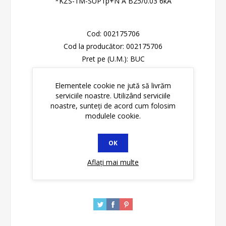
*KZS-1M-SUP1p+N A B25/0.03 6kA
Cod:
002175706
Cod la producător:
002175706
Pret pe (U.M.):
BUC
Please select the address you want to ship to
Elementele cookie ne jută să livrăm
serviciile noastre. Utilizând serviciile
noastre, sunteți de acord cum folosim
Disponibilitate:
Stoc epuizat
modulele cookie.
ADAUGĂ ȊN COŞ
OK
Aflați mai multe